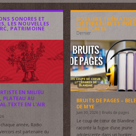
ONS SONORES ET
DOSSIERS THÉMATIQU
RS, LES NOUVELLES
LITTÉRATURE ET POÉS
RC, PATRIMOINE
MUSICALES
Dernier
ARTISTE EN MILIEU
, PLATEAU AU
BRUITS DE PAGES – BEL
AL TEXTE EN L’AIR
DE MYE
Juin 30, 2026
|
Bruits de pages
026
Le coup de cœur de Blandine 
haque année, Radio
raconte la fugue d’une jeune
ercors est partenaire du
adolescente dans un bunker...