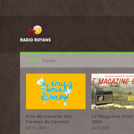
TOUS
Dernier
100 ans – Pierre Belle en
Etre artiste en mi
expositi...
rural, plateau au...
Juil 27, 2026
Juil 27, 2026