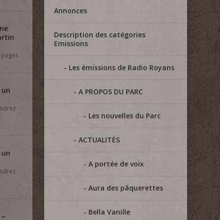
Annonces
Une
Description des catégories
artin
Emissions
e pages
Les émissions de Radio Royans
 un
A PROPOS DU PARC
ndrez
Les nouvelles du Parc
ACTUALITÉS
 un
A portée de voix
ndrez
Aura des pâquerettes
Bella Vanille
 –