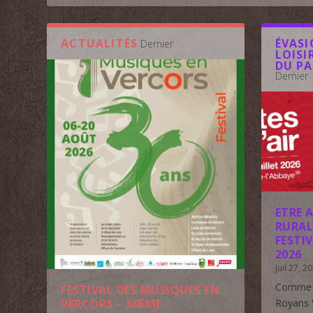
ACTUALITÉS
ÉVASI
Dernier
LOISI
DU PA
Dernier
ETRE 
RURAL
FESTIV
2026
Juil 27, 2
Comme c
FESTIVAL DES MUSIQUES EN
Royans V
VERCORS – 30ÈME