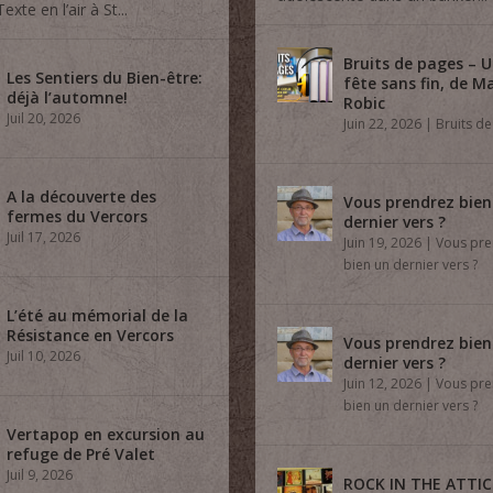
Texte en l’air à St...
Bruits de pages – 
Les Sentiers du Bien-être:
fête sans fin, de M
déjà l’automne!
Robic
Juil 20, 2026
Juin 22, 2026
|
Bruits d
A la découverte des
Vous prendrez bien
fermes du Vercors
dernier vers ?
Juil 17, 2026
Juin 19, 2026
|
Vous pre
bien un dernier vers ?
L’été au mémorial de la
Résistance en Vercors
Vous prendrez bien
Juil 10, 2026
dernier vers ?
Juin 12, 2026
|
Vous pre
bien un dernier vers ?
Vertapop en excursion au
refuge de Pré Valet
Juil 9, 2026
ROCK IN THE ATTIC