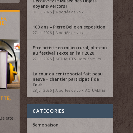
Découvrez le Musée des Objets
Royans-Vercors !
31 Juil 2026
|
A portée de voix
ES,
IE,
100 ans – Pierre Belle en exposition
27 Juil 2026
|
A portée de voix
Etre artiste en milieu rural, plateau
au festival Texte en l’air 2026
27 Juil 2026
|
ACTUALITÉS
,
Hors les murs
La cour du centre social fait peau
neuve – chantier participatif de
l’été
23 Juil 2026
|
A portée de voix
,
ACTUALITÉS
ETTE,
CATÉGORIES
Belette
5eme saison