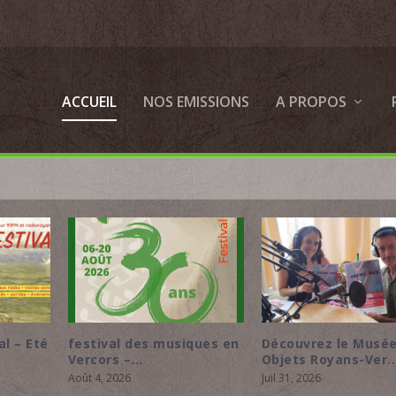
ACCUEIL
NOS EMISSIONS
A PROPOS
La canicule vécue p
lieu
La cour du centre social
habitant.e.s d...
fait peau neuve...
Juil 23, 2026
Juil 23, 2026