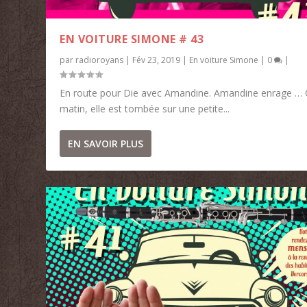
EN VOITURE SIMONE # 43
par
radioroyans
|
Fév 23, 2019
|
En voiture Simone
|
0
|
En route pour Die avec Amandine. Amandine enrage …
matin, elle est tombée sur une petite...
EN SAVOIR PLUS