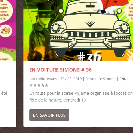
EN VOITURE SIMONE # 36
par
radioroyans
|
Fév 23, 2019
|
En voiture Simone
|
0
|
 été
En route pour la soirée Pyjama organisée à l’occasion
fête de la nature, vendredi 19...
EN SAVOIR PLUS