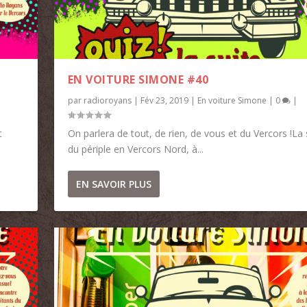
EN VOITURE SIMONE #40
par
radioroyans
|
Fév 23, 2019
|
En voiture Simone
|
0
|
t
On parlera de tout, de rien, de vous et du Vercors !La 
du périple en Vercors Nord, à...
EN SAVOIR PLUS