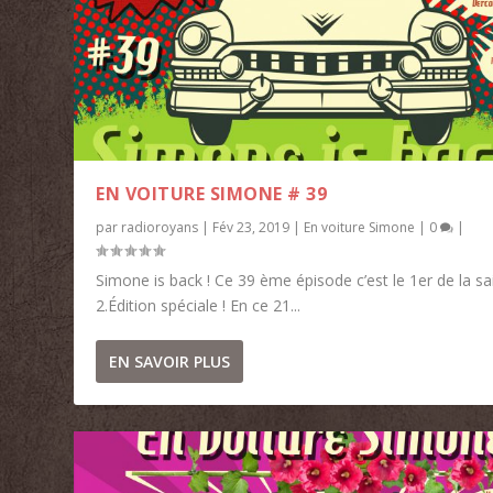
EN VOITURE SIMONE # 39
par
radioroyans
|
Fév 23, 2019
|
En voiture Simone
|
0
|
Simone is back ! Ce 39 ème épisode c’est le 1er de la s
2.Édition spéciale ! En ce 21...
EN SAVOIR PLUS