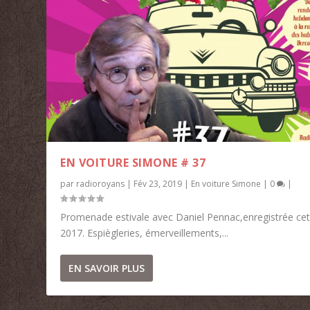
EN VOITURE SIMONE # 37
par
radioroyans
|
Fév 23, 2019
|
En voiture Simone
|
0
|
Promenade estivale avec Daniel Pennac,enregistrée cet
2017. Espiègleries, émerveillements,...
EN SAVOIR PLUS