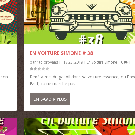
EN VOITURE SIMONE # 38
par
radioroyans
|
Fév 23, 2019
|
En voiture Simone
|
0
|
aison
René a mis du gasoil dans sa voiture essence, ou l’in
Bref, ça ne marche pas !...
EN SAVOIR PLUS