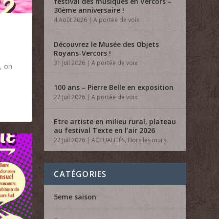
festival des musiques en Vercors –
30ème anniversaire !
4 Août 2026
|
A portée de voix
Découvrez le Musée des Objets
Royans-Vercors !
31 Juil 2026
|
A portée de voix
, on
100 ans – Pierre Belle en exposition
27 Juil 2026
|
A portée de voix
Etre artiste en milieu rural, plateau
au festival Texte en l’air 2026
27 Juil 2026
|
ACTUALITÉS
,
Hors les murs
CATÉGORIES
5eme saison