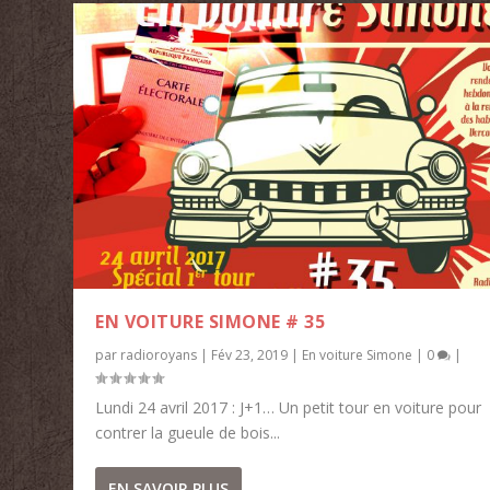
EN VOITURE SIMONE # 35
par
radioroyans
|
Fév 23, 2019
|
En voiture Simone
|
0
|
Lundi 24 avril 2017 : J+1… Un petit tour en voiture pour
contrer la gueule de bois...
EN SAVOIR PLUS