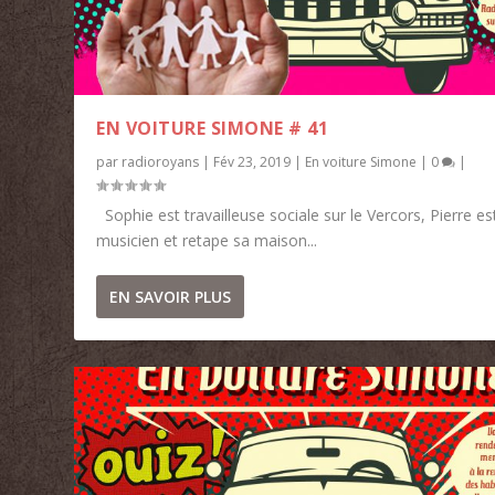
EN VOITURE SIMONE # 41
par
radioroyans
|
Fév 23, 2019
|
En voiture Simone
|
0
|
Sophie est travailleuse sociale sur le Vercors, Pierre es
musicien et retape sa maison...
EN SAVOIR PLUS