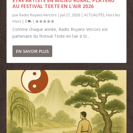
ETRE ARTISTE EN MILIEU RURAL, PLATEAU
AU FESTIVAL TEXTE EN L’AIR 2026
par
Radio Royans-Vercors
|
Juil 27, 2026
|
ACTUALITÉS
,
Hors les
murs
|
0
|
Comme chaque année, Radio Royans Vercors est
partenaire du festival Texte en l’air à St...
EN SAVOIR PLUS