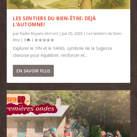
LES SENTIERS DU BIEN-ÊTRE: DÉJÀ
L’AUTOMNE!
par
Radio Royans-Vercors
|
Juil 20, 2026
|
Les Sentiers du bien-
être
|
0
|
Explorer le YIN et le YANG, symbole de la Sagesse
chinoise pour équilibrer, renforcer et...
EN SAVOIR PLUS