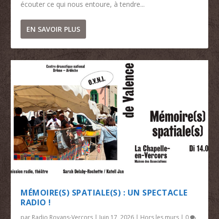
écouter ce qui nous entoure, à tendre...
EN SAVOIR PLUS
MÉMOIRE(S) SPATIALE(S) : UN SPECTACLE
RADIO !
par
Radio Royans-Vercors
|
Juin 17, 2026
|
Hors les murs
|
0