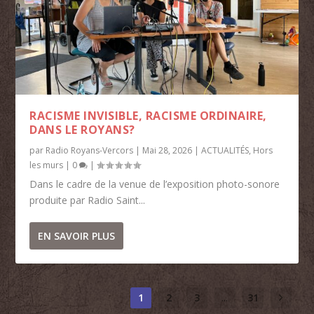
RACISME INVISIBLE, RACISME ORDINAIRE,
DANS LE ROYANS?
par
Radio Royans-Vercors
|
Mai 28, 2026
|
ACTUALITÉS
,
Hors
les murs
|
0
|
Dans le cadre de la venue de l’exposition photo-sonore
produite par Radio Saint...
EN SAVOIR PLUS
1
2
3
...
31