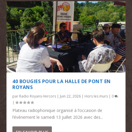
40 BOUGIES POUR LA HALLE DE PONT EN
ROYANS
par
Radio Royans-Vercors
|
Juin 22, 2026
|
Hors les murs
|
0
|
Plateau radiophonique organisé à l’occasion de
l’événement le samedi 13 juillet 2026 avec des...