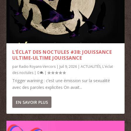
L’ÉCLAT DES NOCTULES #38: JOUISSANCE
ULTIME-ULTIME JOUISSANCE
par
Radio Royans-Vercors
|
Juil 9, 2026
|
ACTUALITÉS
,
L'éclat
des noctules
|
0
|
Trigger warining : c’est une émission sur la sexualité
avec des paroles explicites On avait...
EN SAVOIR PLUS