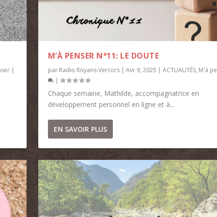
M’À PENSER N°11: LE DOUTE
nser
|
par
Radio Royans-Vercors
|
Avr 9, 2025
|
ACTUALITÉS
,
M'à pe
|
Chaque semaine, Mathilde, accompagnatrice en
développement personnel en ligne et à...
EN SAVOIR PLUS