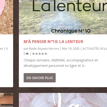
M’À PENSER N°10: LA LENTEUR
ser
|
0
par
Radio Royans-Vercors
|
Mar 19, 2025
|
ACTUALITÉS
,
M'à 
0
|
Chaque semaine, Mathilde, accompagnatrice en
développement personnel en ligne et à...
EN SAVOIR PLUS