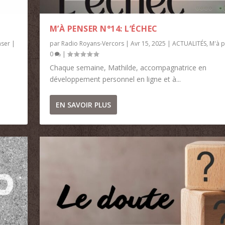
M’À PENSER N°14: L’ÉCHEC
nser
|
par
Radio Royans-Vercors
|
Avr 15, 2025
|
ACTUALITÉS
,
M'à 
0
|
Chaque semaine, Mathilde, accompagnatrice en
développement personnel en ligne et à...
EN SAVOIR PLUS