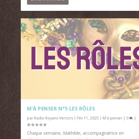
M’À PENSER N°5 LES RÔLES
par
Radio Royans-Vercors
|
Fév 11, 2025
|
M'à penser
|
0
|
Chaque semaine, Mathilde, accompagnatrice en