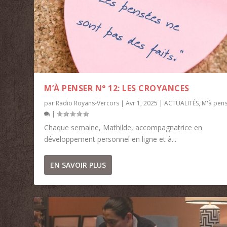
M’À PENSER N° 12: LES CROYANCES
par
Radio Royans-Vercors
|
Avr 1, 2025
|
ACTUALITÉS
,
M'à pen
|
Chaque semaine, Mathilde, accompagnatrice en
développement personnel en ligne et à...
EN SAVOIR PLUS