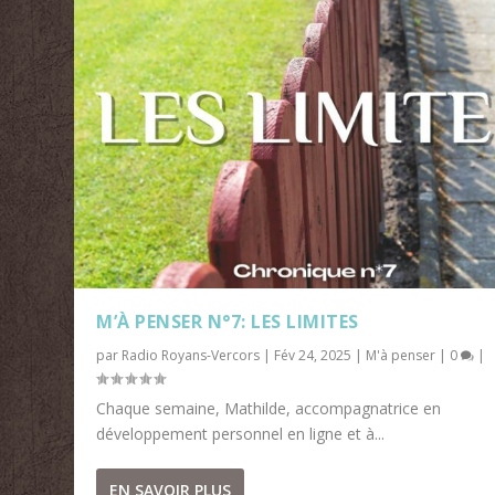
M’À PENSER N°7: LES LIMITES
par
Radio Royans-Vercors
|
Fév 24, 2025
|
M'à penser
|
0
|
Chaque semaine, Mathilde, accompagnatrice en
développement personnel en ligne et à...
EN SAVOIR PLUS