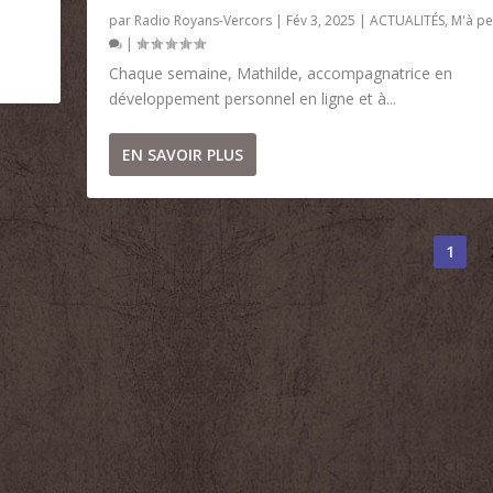
par
Radio Royans-Vercors
|
Fév 3, 2025
|
ACTUALITÉS
,
M'à pe
|
Chaque semaine, Mathilde, accompagnatrice en
développement personnel en ligne et à...
EN SAVOIR PLUS
1