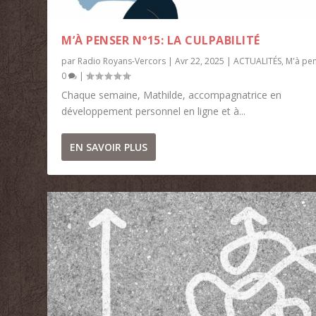
M’À PENSER N°15: LA CULPABILITÉ
par
Radio Royans-Vercors
|
Avr 22, 2025
|
ACTUALITÉS
,
M'à pe
0
|
Chaque semaine, Mathilde, accompagnatrice en
développement personnel en ligne et à...
EN SAVOIR PLUS