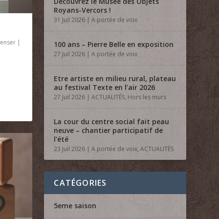
Découvrez le Musée des Objets
Royans-Vercors !
31 Juil 2026
|
A portée de voix
penser
|
100 ans – Pierre Belle en exposition
27 Juil 2026
|
A portée de voix
Etre artiste en milieu rural, plateau
au festival Texte en l’air 2026
27 Juil 2026
|
ACTUALITÉS
,
Hors les murs
La cour du centre social fait peau
neuve – chantier participatif de
l’été
23 Juil 2026
|
A portée de voix
,
ACTUALITÉS
CATÉGORIES
5eme saison