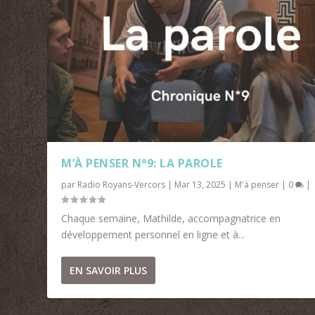
M’À PENSER N°9: LA PAROLE
par
Radio Royans-Vercors
|
Mar 13, 2025
|
M'à penser
|
0
|
Chaque semaine, Mathilde, accompagnatrice en
développement personnel en ligne et à...
EN SAVOIR PLUS