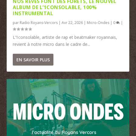
NOS RÊVES FONT DES FORÊTS, LE NOUVEL
ALBUM DE L’1CONSOLABLE, 100%
INSTRUMENTAL
par
Radio Royans-Vercors
|
Avr 22, 2026
|
Micro-Ondes
|
0
|
L’1consolable, artiste de rap et beatmaker royannais,
revient à notre micro dans le cadre de...
EN SAVOIR PLUS