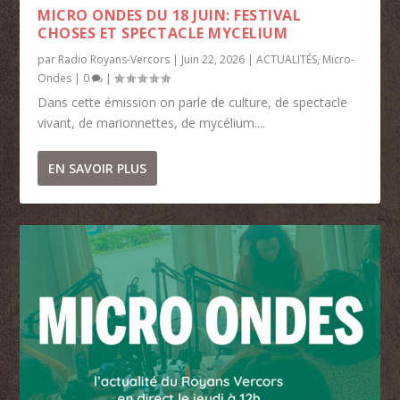
MICRO ONDES DU 18 JUIN: FESTIVAL
CHOSES ET SPECTACLE MYCELIUM
par
Radio Royans-Vercors
|
Juin 22, 2026
|
ACTUALITÉS
,
Micro-
Ondes
|
0
|
Dans cette émission on parle de culture, de spectacle
vivant, de marionnettes, de mycélium....
EN SAVOIR PLUS