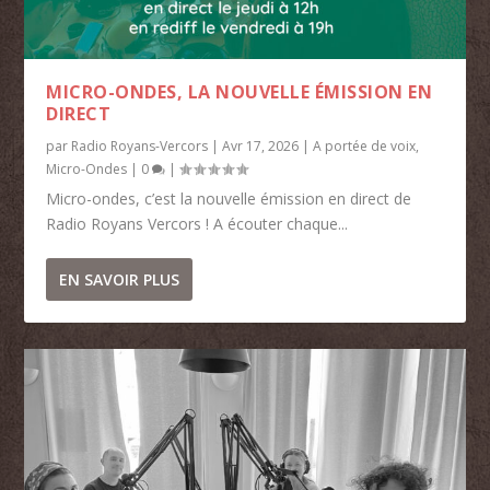
MICRO-ONDES, LA NOUVELLE ÉMISSION EN
DIRECT
par
Radio Royans-Vercors
|
Avr 17, 2026
|
A portée de voix
,
Micro-Ondes
|
0
|
Micro-ondes, c’est la nouvelle émission en direct de
Radio Royans Vercors ! A écouter chaque...
EN SAVOIR PLUS