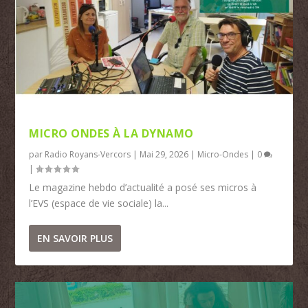
MICRO ONDES À LA DYNAMO
par
Radio Royans-Vercors
|
Mai 29, 2026
|
Micro-Ondes
|
0
|
Le magazine hebdo d’actualité a posé ses micros à
l’EVS (espace de vie sociale) la...
EN SAVOIR PLUS