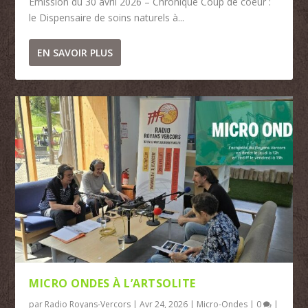
Émission du 30 avril 2026 – Chronique Coup de coeur :
le Dispensaire de soins naturels à...
EN SAVOIR PLUS
MICRO ONDES À L’ARTSOLITE
par
Radio Royans-Vercors
|
Avr 24, 2026
|
Micro-Ondes
|
0
|