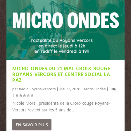
MICRO-ONDES DU 21 MAI: CROIX-ROUGE
ROYANS-VERCORS ET CENTRE SOCIAL LA
PAZ
par
Radio Royans-Vercors
|
Mai 22, 2026
|
Micro-Ondes
|
0
|
Nicole Morel, présidente de la Croix-Rouge Royans-
Vercors revient sur les 5 ans de...
EN SAVOIR PLUS