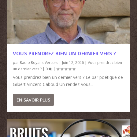
VOUS PRENDREZ BIEN UN DERNIER VERS ?
par
Radio Royans-Vercors
|
Juin 12, 2026
|
Vous prendrez bien
un dernier vers ?
|
0
|
Vous prendrez bien un dernier vers ? Le bar poétique de
Gilbert Vincent-Caboud Un rendez-vous...
EN SAVOIR PLUS