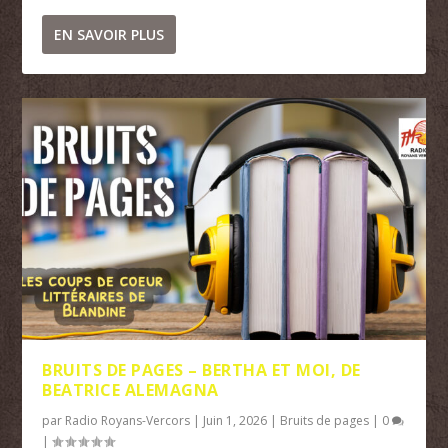
EN SAVOIR PLUS
BRUITS DE PAGES – BERTHA ET MOI, DE
BEATRICE ALEMAGNA
par
Radio Royans-Vercors
|
Juin 1, 2026
|
Bruits de pages
|
0
|