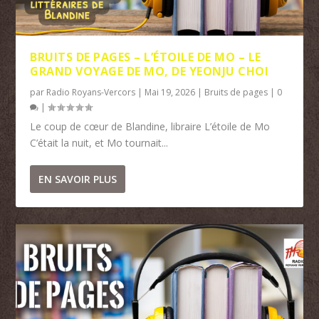
BRUITS DE PAGES – L’ÉTOILE DE MO – LE
GRAND VOYAGE DE MO, DE YEONJU CHOI
par
Radio Royans-Vercors
|
Mai 19, 2026
|
Bruits de pages
|
0
|
Le coup de cœur de Blandine, libraire L’étoile de Mo
C’était la nuit, et Mo tournait...
EN SAVOIR PLUS