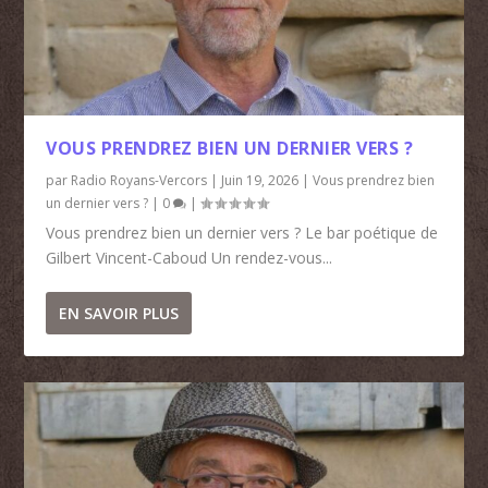
VOUS PRENDREZ BIEN UN DERNIER VERS ?
par
Radio Royans-Vercors
|
Juin 19, 2026
|
Vous prendrez bien
un dernier vers ?
|
0
|
Vous prendrez bien un dernier vers ? Le bar poétique de
Gilbert Vincent-Caboud Un rendez-vous...
EN SAVOIR PLUS