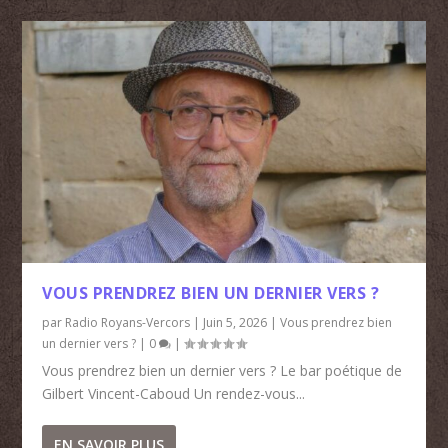
VOUS PRENDREZ BIEN UN DERNIER VERS ?
par
Radio Royans-Vercors
|
Juin 5, 2026
|
Vous prendrez bien
un dernier vers ?
|
0
|
Vous prendrez bien un dernier vers ? Le bar poétique de
Gilbert Vincent-Caboud Un rendez-vous...
EN SAVOIR PLUS