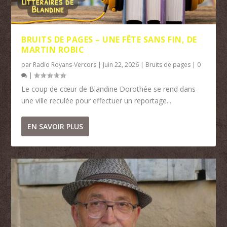
BRUITS DE PAGES – UNE FÊTE SANS FIN, DE
MARTIN ROBIC
par
Radio Royans-Vercors
|
Juin 22, 2026
|
Bruits de pages
|
0
|
Le coup de cœur de Blandine Dorothée se rend dans
une ville reculée pour effectuer un reportage...
EN SAVOIR PLUS