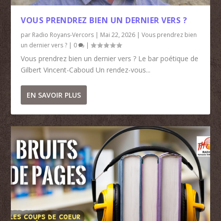
VOUS PRENDREZ BIEN UN DERNIER VERS ?
par
Radio Royans-Vercors
|
Mai 22, 2026
|
Vous prendrez bien
un dernier vers ?
|
0
|
Vous prendrez bien un dernier vers ? Le bar poétique de
Gilbert Vincent-Caboud Un rendez-vous...
EN SAVOIR PLUS