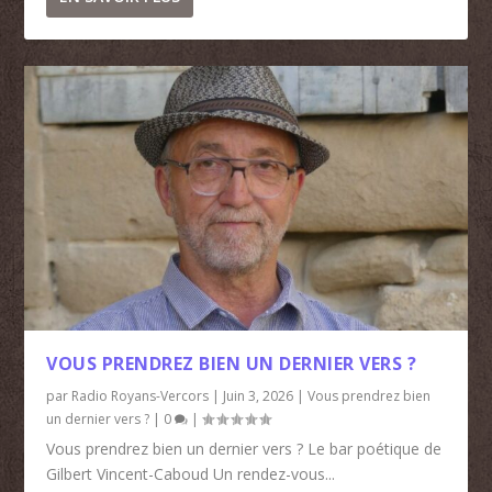
VOUS PRENDREZ BIEN UN DERNIER VERS ?
par
Radio Royans-Vercors
|
Juin 3, 2026
|
Vous prendrez bien
un dernier vers ?
|
0
|
Vous prendrez bien un dernier vers ? Le bar poétique de
Gilbert Vincent-Caboud Un rendez-vous...