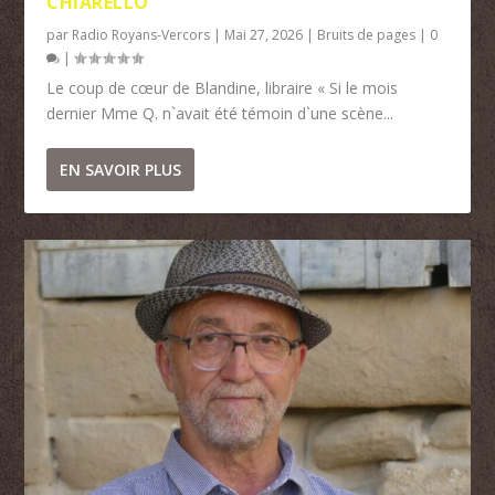
CHIARELLO
par
Radio Royans-Vercors
|
Mai 27, 2026
|
Bruits de pages
|
0
|
Le coup de cœur de Blandine, libraire « Si le mois
dernier Mme Q. n`avait été témoin d`une scène...
EN SAVOIR PLUS