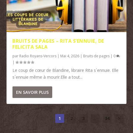
BRUITS DE PAGES – RITA S’ENNUIE, DE
FELICITA SALA
par
Radio Royans-Vercors
|
Mai 4, 2026
|
Bruits de pages
|
0
|
Le coup de cœur de Blandine, libraire Rita s`ennuie. Elle
s`ennuie même à mourir.Elle a tout...
EN SAVOIR PLUS
1
2
3
...
34