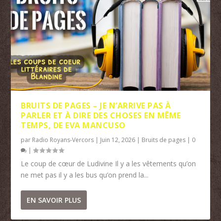
BRUITS DE PAGES – JE N’ARRIVE PAS À
PARLER ET À DIRE DES CHOSES EN MÊME
TEMPS, DE EVA MANCUSO
par
Radio Royans-Vercors
|
Juin 12, 2026
|
Bruits de pages
|
0
|
Le coup de cœur de Ludivine Il y a les vêtements qu’on
ne met pas il y a les bus qu’on prend la...
EN SAVOIR PLUS