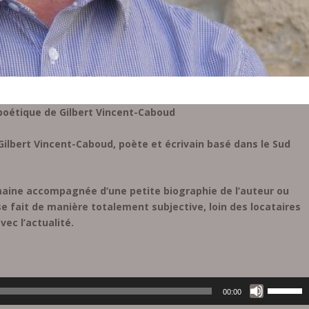
 poétique de Gilbert Vincent-Caboud
lbert Vincent-Caboud, poète et écrivain basé dans le Sud
aine accompagnée d’une petite biographie de l’auteur ou
se fait de manière totalement subjective, loin des locataires
ec l’actualité.
U
00:00
t