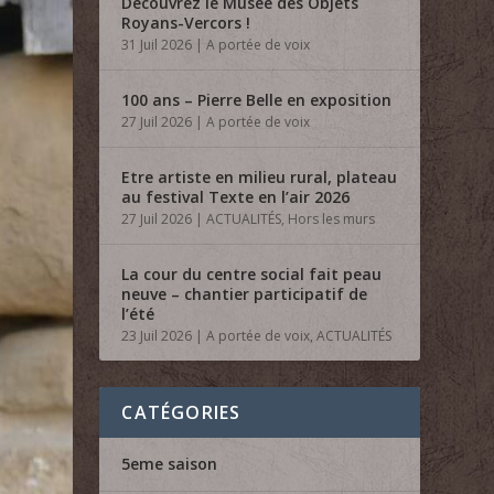
Découvrez le Musée des Objets
Royans-Vercors !
31 Juil 2026
|
A portée de voix
100 ans – Pierre Belle en exposition
27 Juil 2026
|
A portée de voix
Etre artiste en milieu rural, plateau
au festival Texte en l’air 2026
27 Juil 2026
|
ACTUALITÉS
,
Hors les murs
La cour du centre social fait peau
neuve – chantier participatif de
l’été
23 Juil 2026
|
A portée de voix
,
ACTUALITÉS
CATÉGORIES
5eme saison