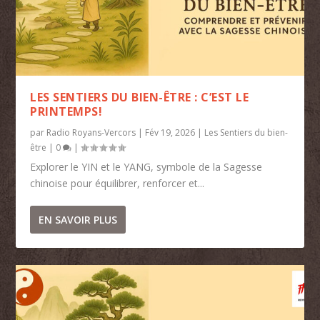
LES SENTIERS DU BIEN-ÊTRE : C’EST LE
PRINTEMPS!
par
Radio Royans-Vercors
|
Fév 19, 2026
|
Les Sentiers du bien-
être
|
0
|
Explorer le YIN et le YANG, symbole de la Sagesse
chinoise pour équilibrer, renforcer et...
EN SAVOIR PLUS