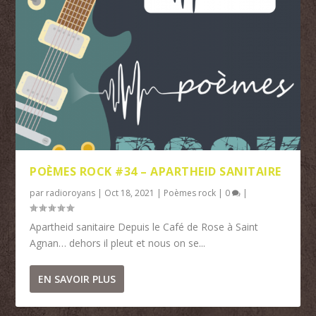
POÈMES ROCK #34 – APARTHEID SANITAIRE
par
radioroyans
|
Oct 18, 2021
|
Poèmes rock
|
0
|
Apartheid sanitaire Depuis le Café de Rose à Saint
Agnan… dehors il pleut et nous on se...
EN SAVOIR PLUS