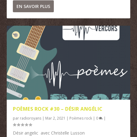
EN SAVOIR PLUS
POÈMES ROCK #30 – DÉSIR ANGÉLIC
par
radioroyans
|
Mar 2, 2021
|
Poèmes rock
|
0
|
Désir angelic avec Christelle Lusson