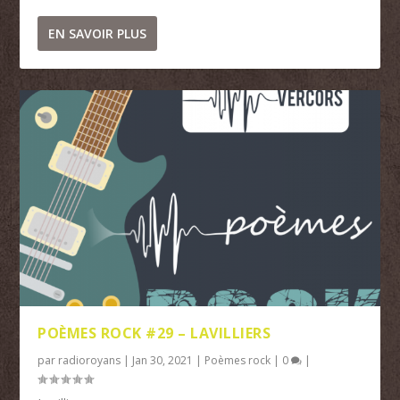
EN SAVOIR PLUS
POÈMES ROCK #29 – LAVILLIERS
par
radioroyans
|
Jan 30, 2021
|
Poèmes rock
|
0
|