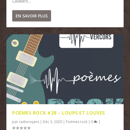
Lavilliers…
EN SAVOIR PLUS
POÈMES ROCK #28 – LOUPS ET LOUVES
par
radioroyans
|
Déc 3, 2020
|
Poèmes rock
|
0
|