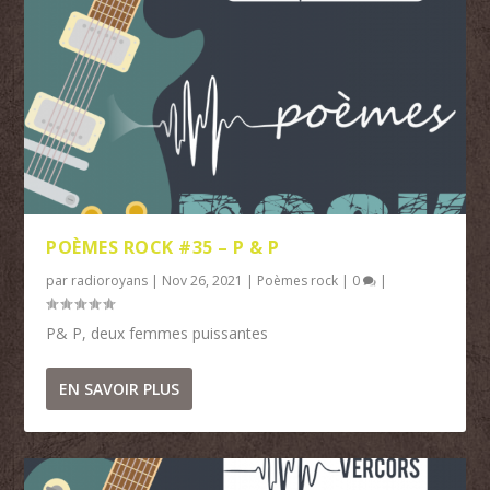
POÈMES ROCK #35 – P & P
par
radioroyans
|
Nov 26, 2021
|
Poèmes rock
|
0
|
P& P, deux femmes puissantes
EN SAVOIR PLUS