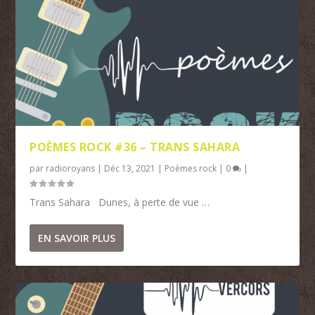
POÈMES ROCK #36 – TRANS SAHARA
par
radioroyans
|
Déc 13, 2021
|
Poèmes rock
|
0
|
Trans Sahara Dunes, à perte de vue …
EN SAVOIR PLUS