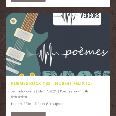
POÈMES ROCK #32 – HUBERT FÉLIX (2)
par
radioroyans
|
Mai 17, 2021
|
Poèmes rock
|
0
|
Hubert Félix …Déjanté toujours … ...