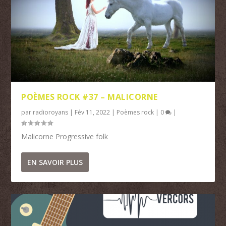
POÈMES ROCK #37 – MALICORNE
par
radioroyans
|
Fév 11, 2022
|
Poèmes rock
|
0
|
Malicorne Progressive folk
EN SAVOIR PLUS