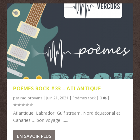
POÈMES ROCK #33 – ATLANTIQUE
par
radioroyans
|
Juin 21, 2021
|
Poèmes rock
|
0
|
Atlantique Labrador, Gulf stream, Nord équatorial et
Canaries … bon voyage …...
EN SAVOIR PLUS