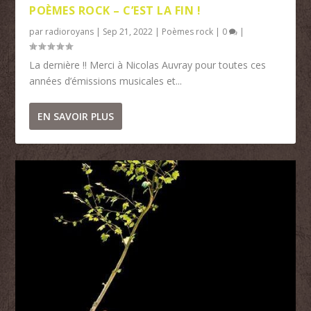
POÈMES ROCK – C’EST LA FIN !
par
radioroyans
|
Sep 21, 2022
|
Poèmes rock
|
0
|
La dernière !! Merci à Nicolas Auvray pour toutes ces
années d’émissions musicales et...
EN SAVOIR PLUS