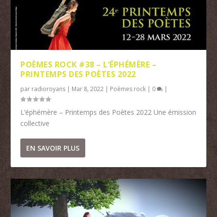
POÈMES ROCK #38 – L’ÉPHÉMÈRE –
PRINTEMPS DES POÈTES 2022
par
radioroyans
|
Mar 8, 2022
|
Poèmes rock
|
0
|
L’éphémère – Printemps des Poètes 2022 Une émission
collective
EN SAVOIR PLUS