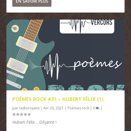
EN SAVOIR PLUS
POÈMES ROCK #31 – HUBERT FÉLIX (1)
par
radioroyans
|
Avr 20, 2021
|
Poèmes rock
|
0
|
Hubert Félix …Déjanté !