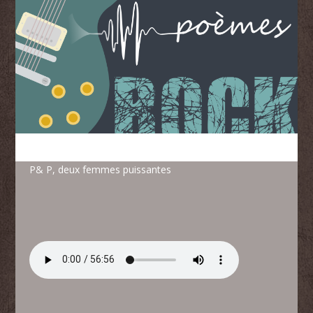
P& P, deux femmes puissantes