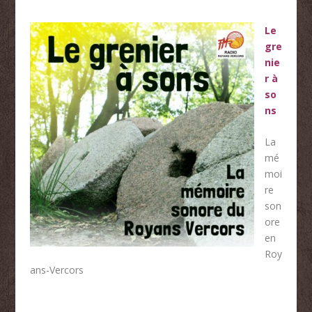
Le
gre
nie
r à
so
ns
La
mé
moi
re
son
ore
en
Roy
ans-Vercors