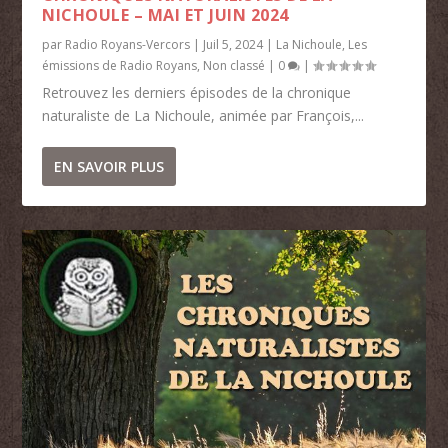
NICHOULE – MAI ET JUIN 2024
par
Radio Royans-Vercors
|
Juil 5, 2024
|
La Nichoule
,
Les
émissions de Radio Royans
,
Non classé
|
0
|
Retrouvez les derniers épisodes de la chronique
naturaliste de La Nichoule, animée par François,...
EN SAVOIR PLUS