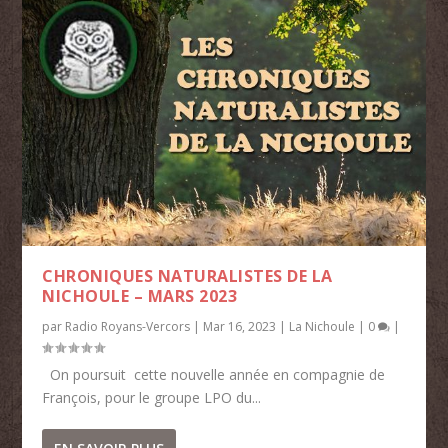
CHRONIQUES NATURALISTES DE LA
NICHOULE – MARS 2023
par
Radio Royans-Vercors
|
Mar 16, 2023
|
La Nichoule
|
0
|
On poursuit cette nouvelle année en compagnie de
François, pour le groupe LPO du...