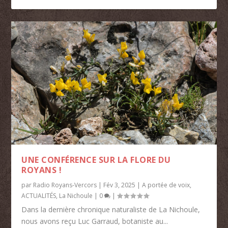
UNE CONFÉRENCE SUR LA FLORE DU
ROYANS !
par
Radio Royans-Vercors
|
Fév 3, 2025
|
A portée de voix
,
ACTUALITÉS
,
La Nichoule
|
0
|
Dans la dernière chronique naturaliste de La Nichoule,
nous avons reçu Luc Garraud, botaniste au...