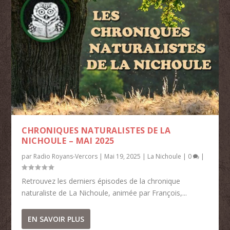
CHRONIQUES NATURALISTES DE LA
NICHOULE – MAI 2025
par
Radio Royans-Vercors
|
Mai 19, 2025
|
La Nichoule
|
0
|
Retrouvez les derniers épisodes de la chronique
naturaliste de La Nichoule, animée par François,...
EN SAVOIR PLUS