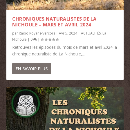
CHRONIQUES NATURALISTES DE LA
NICHOULE – MARS ET AVRIL 2024
par
Radio Royans-Vercors
|
Avr 5, 2024
|
ACTUALITÉS
,
La
Nichoule
|
0
|
Retrouvez les épisodes du mois de mars et avril 2024 la
chronique naturaliste de La Nichoule,...
EN SAVOIR PLUS