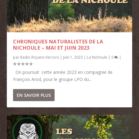
CHRONIQUES NATURALISTES DE LA
NICHOULE – MAI ET JUIN 2023
par
Radio Royans-Vercors
|
Juin 1, 2023
|
La Nichoule
|
0
|
On poursuit cette année 2023 en compagnie de
François Arod, pour le groupe LPO du...
EN SAVOIR PLUS