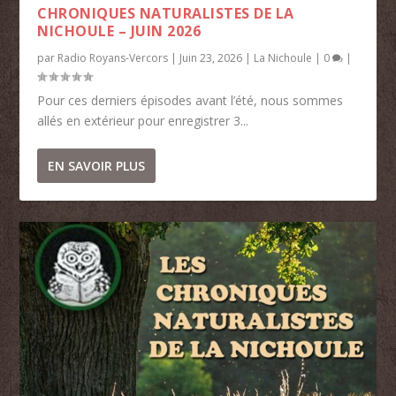
CHRONIQUES NATURALISTES DE LA
NICHOULE – JUIN 2026
par
Radio Royans-Vercors
|
Juin 23, 2026
|
La Nichoule
|
0
|
Pour ces derniers épisodes avant l’été, nous sommes
allés en extérieur pour enregistrer 3...
EN SAVOIR PLUS