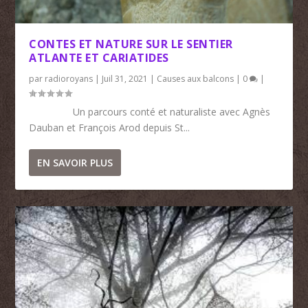
CONTES ET NATURE SUR LE SENTIER
ATLANTE ET CARIATIDES
par
radioroyans
|
Juil 31, 2021
|
Causes aux balcons
|
0
|
Un parcours conté et naturaliste avec Agnès
Dauban et François Arod depuis St...
EN SAVOIR PLUS