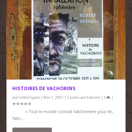
HISTOIRES DE VACHORINS
par
radioroyans
|
Nov 1, 2021
|
Causes aux balcons
|
0
|
« Tout le monde connait Valchevrière pour les
faits...