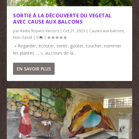
SORTIE À LA DÉCOUVERTE DU VEGETAL
AVEC CAUSE AUX BALCONS
par
Radio Royans-Vercors
|
Oct 21, 2023
|
Causes aux balcons
,
Non classé
|
0
|
« Regarder, écouter, sentir, goûter, toucher, nommer
les plantes … », au cours de la...
EN SAVOIR PLUS