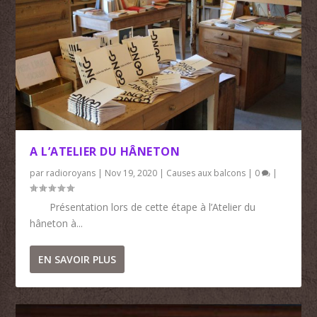
A L’ATELIER DU HÂNETON
par
radioroyans
|
Nov 19, 2020
|
Causes aux balcons
|
0
|
Présentation lors de cette étape à l’Atelier du
hâneton à...
EN SAVOIR PLUS