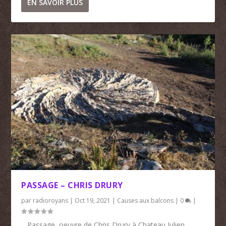
EN SAVOIR PLUS
PASSAGE – CHRIS DRURY
par
radioroyans
|
Oct 19, 2021
|
Causes aux balcons
|
0
|
Passage, oeuvre de Chris Drury à Chateau Julien