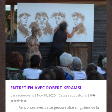
ENTRETIEN AVEC ROBERT KERAMSI
par
radioroyans
|
Nov 19, 2020
|
Causes aux balcons
|
0
|
Rencontre avec cette personnalité singulière de la