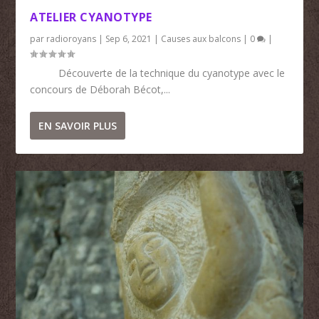
ATELIER CYANOTYPE
par
radioroyans
|
Sep 6, 2021
|
Causes aux balcons
|
0
|
Découverte de la technique du cyanotype avec le
concours de Déborah Bécot,...
EN SAVOIR PLUS