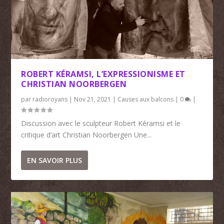
ROBERT KÉRAMSI, L’EXPRESSIONISME ET
CHRISTIAN NOORBERGEN
par
radioroyans
|
Nov 21, 2021
|
Causes aux balcons
|
0
|
Discussion avec le sculpteur Robert Kéramsi et le
critique d’art Christian Noorbergen Une...
EN SAVOIR PLUS