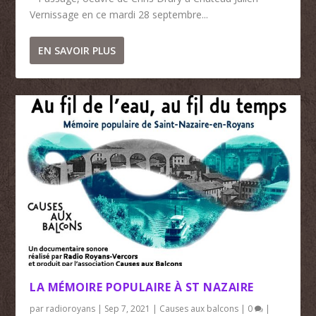
Vernissage en ce mardi 28 septembre...
EN SAVOIR PLUS
LA MÉMOIRE POPULAIRE À ST NAZAIRE
par
radioroyans
|
Sep 7, 2021
|
Causes aux balcons
|
0
|