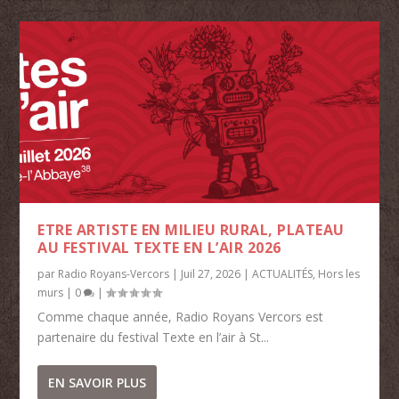
ETRE ARTISTE EN MILIEU RURAL, PLATEAU
AU FESTIVAL TEXTE EN L’AIR 2026
par
Radio Royans-Vercors
|
Juil 27, 2026
|
ACTUALITÉS
,
Hors les
murs
|
0
|
Comme chaque année, Radio Royans Vercors est
partenaire du festival Texte en l’air à St...
EN SAVOIR PLUS