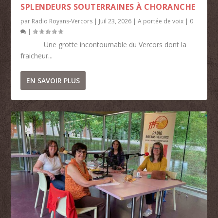
SPLENDEURS SOUTERRAINES À CHORANCHE
par
Radio Royans-Vercors
|
Juil 23, 2026
|
A portée de voix
|
0
|
Une grotte incontournable du Vercors dont la
fraicheur...
EN SAVOIR PLUS