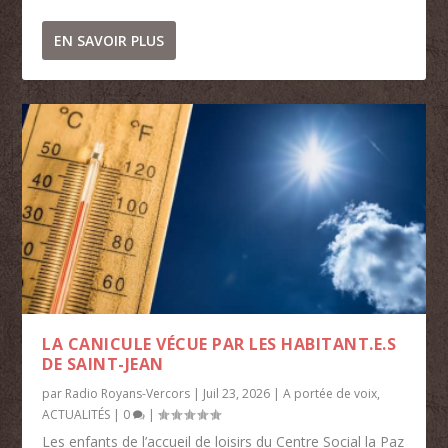
EN SAVOIR PLUS
LA CANICULE VÉCUE PAR LES HABITANT.E.S
DE SAINT-JEAN
par
Radio Royans-Vercors
|
Juil 23, 2026
|
A portée de voix
,
ACTUALITÉS
|
0
|
Les enfants de l’accueil de loisirs du Centre Social la Paz