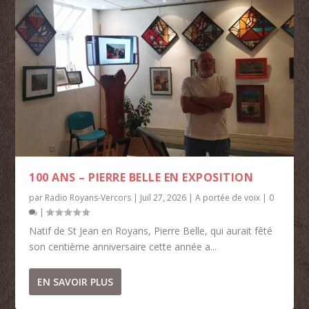
100 ANS – PIERRE BELLE EN EXPOSITION
par
Radio Royans-Vercors
|
Juil 27, 2026
|
A portée de voix
|
0
|
Natif de St Jean en Royans, Pierre Belle, qui aurait fêté
son centième anniversaire cette année a...
EN SAVOIR PLUS