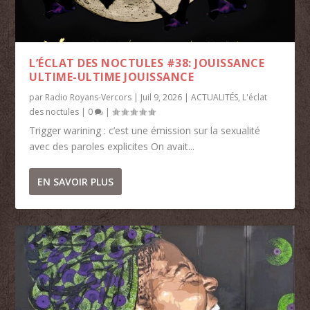
L’ÉCLAT DES NOCTULES #38: JOUISSANCE
ULTIME-ULTIME JOUISSANCE
par
Radio Royans-Vercors
|
Juil 9, 2026
|
ACTUALITÉS
,
L'éclat
des noctules
|
0
|
Trigger warining : c’est une émission sur la sexualité
avec des paroles explicites On avait...
EN SAVOIR PLUS