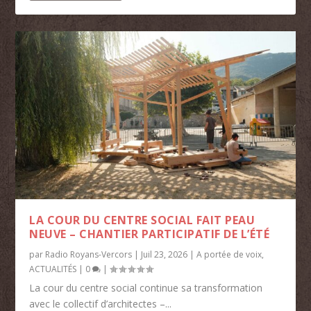
LA COUR DU CENTRE SOCIAL FAIT PEAU
NEUVE – CHANTIER PARTICIPATIF DE L’ÉTÉ
par
Radio Royans-Vercors
|
Juil 23, 2026
|
A portée de voix
,
ACTUALITÉS
|
0
|
La cour du centre social continue sa transformation
avec le collectif d’architectes –...