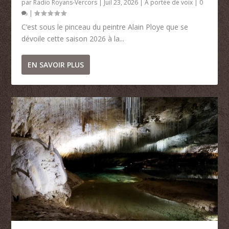
par
Radio Royans-Vercors
|
Juil 23, 2026
|
A portée de voix
|
0
|
C’est sous le pinceau du peintre Alain Ploye que se
dévoile cette saison 2026 à la...
EN SAVOIR PLUS