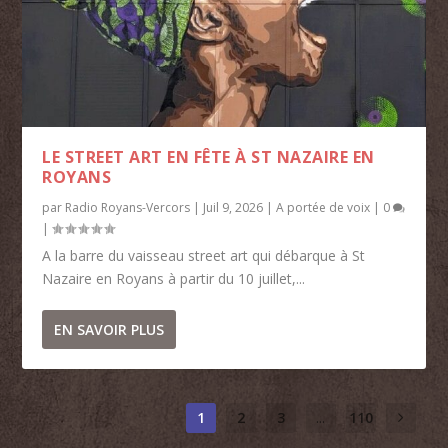
LE STREET ART EN FÊTE À ST NAZAIRE EN
ROYANS
par
Radio Royans-Vercors
|
Juil 9, 2026
|
A portée de voix
|
0
|
A la barre du vaisseau street art qui débarque à St
Nazaire en Royans à partir du 10 juillet,...
EN SAVOIR PLUS
1
2
3
...
110