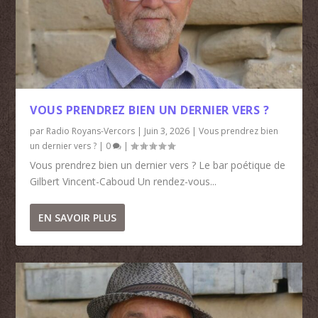
VOUS PRENDREZ BIEN UN DERNIER VERS ?
par
Radio Royans-Vercors
|
Juin 3, 2026
|
Vous prendrez bien
un dernier vers ?
|
0
|
Vous prendrez bien un dernier vers ? Le bar poétique de
Gilbert Vincent-Caboud Un rendez-vous...
EN SAVOIR PLUS