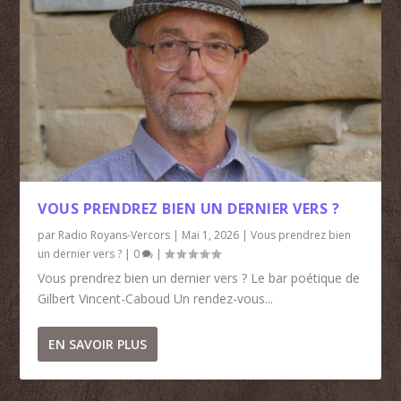
VOUS PRENDREZ BIEN UN DERNIER VERS ?
par
Radio Royans-Vercors
|
Mai 1, 2026
|
Vous prendrez bien
un dernier vers ?
|
0
|
Vous prendrez bien un dernier vers ? Le bar poétique de
Gilbert Vincent-Caboud Un rendez-vous...
EN SAVOIR PLUS