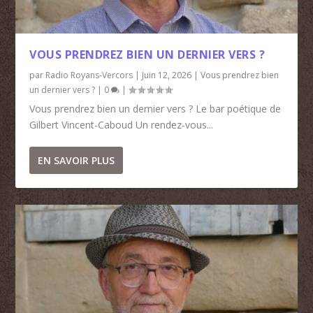
VOUS PRENDREZ BIEN UN DERNIER VERS ?
par
Radio Royans-Vercors
|
Juin 12, 2026
|
Vous prendrez bien
un dernier vers ?
|
0
|
Vous prendrez bien un dernier vers ? Le bar poétique de
Gilbert Vincent-Caboud Un rendez-vous...
EN SAVOIR PLUS