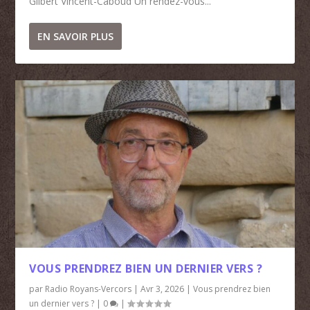
Gilbert Vincent-Caboud Un rendez-vous...
EN SAVOIR PLUS
VOUS PRENDREZ BIEN UN DERNIER VERS ?
par
Radio Royans-Vercors
|
Avr 3, 2026
|
Vous prendrez bien
un dernier vers ?
|
0
|