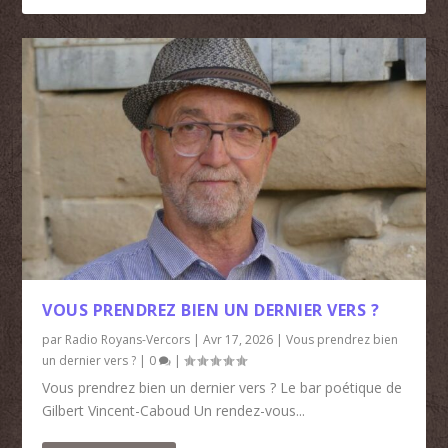
VOUS PRENDREZ BIEN UN DERNIER VERS ?
par
Radio Royans-Vercors
|
Avr 17, 2026
|
Vous prendrez bien
un dernier vers ?
|
0
|
Vous prendrez bien un dernier vers ? Le bar poétique de
Gilbert Vincent-Caboud Un rendez-vous...