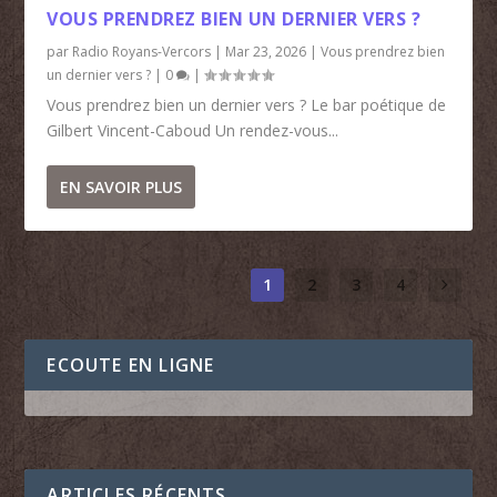
VOUS PRENDREZ BIEN UN DERNIER VERS ?
par
Radio Royans-Vercors
|
Mar 23, 2026
|
Vous prendrez bien
un dernier vers ?
|
0
|
Vous prendrez bien un dernier vers ? Le bar poétique de
Gilbert Vincent-Caboud Un rendez-vous...
EN SAVOIR PLUS
1
2
3
4
ECOUTE EN LIGNE
ARTICLES RÉCENTS