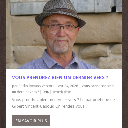
VOUS PRENDREZ BIEN UN DERNIER VERS ?
par
Radio Royans-Vercors
|
Avr 24, 2026
|
Vous prendrez bien
un dernier vers ?
|
0
|
Vous prendrez bien un dernier vers ? Le bar poétique de
Gilbert Vincent-Caboud Un rendez-vous...
EN SAVOIR PLUS