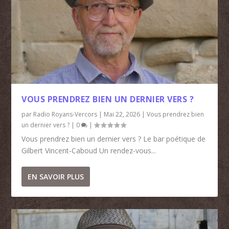
VOUS PRENDREZ BIEN UN DERNIER VERS ?
par
Radio Royans-Vercors
|
Mai 22, 2026
|
Vous prendrez bien
un dernier vers ?
|
0
|
Vous prendrez bien un dernier vers ? Le bar poétique de
Gilbert Vincent-Caboud Un rendez-vous...
EN SAVOIR PLUS