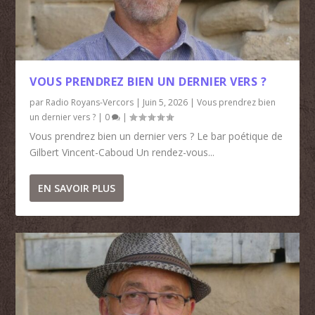
VOUS PRENDREZ BIEN UN DERNIER VERS ?
par
Radio Royans-Vercors
|
Juin 5, 2026
|
Vous prendrez bien
un dernier vers ?
|
0
|
Vous prendrez bien un dernier vers ? Le bar poétique de
Gilbert Vincent-Caboud Un rendez-vous...
EN SAVOIR PLUS