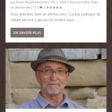
par
Radio Royans-Vercors
|
Avr 1, 2026
|
Vous prendrez bien
un dernier vers ?
|
0
|
Vous prendrez bien un dernier vers ? Le bar poétique de
Gilbert Vincent-Caboud Un rendez-vous...
EN SAVOIR PLUS