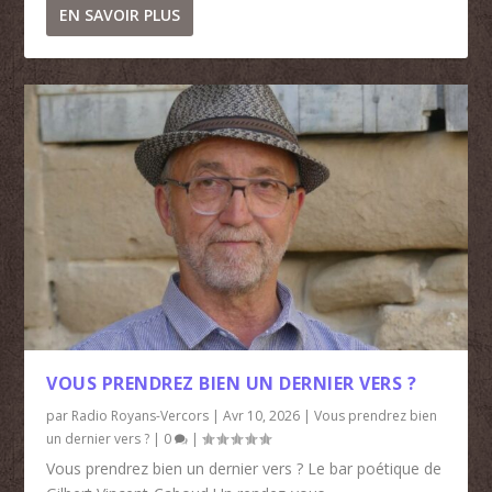
EN SAVOIR PLUS
VOUS PRENDREZ BIEN UN DERNIER VERS ?
par
Radio Royans-Vercors
|
Avr 10, 2026
|
Vous prendrez bien
un dernier vers ?
|
0
|
Vous prendrez bien un dernier vers ? Le bar poétique de