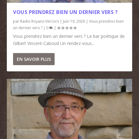
VOUS PRENDREZ BIEN UN DERNIER VERS ?
par
Radio Royans-Vercors
|
Juin 19, 2026
|
Vous prendrez bien
un dernier vers ?
|
0
|
Vous prendrez bien un dernier vers ? Le bar poétique de
Gilbert Vincent-Caboud Un rendez-vous...
EN SAVOIR PLUS