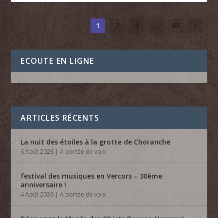
1
2
3
...
83
ECOUTE EN LIGNE
ARTICLES RÉCENTS
La nuit des étoiles à la grotte de Choranche
6 Août 2026
|
A portée de voix
festival des musiques en Vercors – 30ème
anniversaire !
4 Août 2026
|
A portée de voix