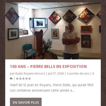
100 ANS – PIERRE BELLE EN EXPOSITION
par
Radio Royans-Vercors
|
Juil 27, 2026
|
A portée de voix
|
0
|
Natif de St Jean en Royans, Pierre Belle, qui aurait fêté
son centième anniversaire cette année a...
EN SAVOIR PLUS