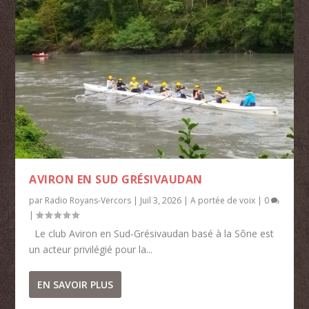
AVIRON EN SUD GRÉSIVAUDAN
par
Radio Royans-Vercors
|
Juil 3, 2026
|
A portée de voix
|
0
|
Le club Aviron en Sud-Grésivaudan basé à la Sône est
un acteur privilégié pour la...
EN SAVOIR PLUS