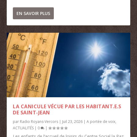
EN SAVOIR PLUS
LA CANICULE VÉCUE PAR LES HABITANT.E.S
DE SAINT-JEAN
par
Radio Royans-Vercors
|
Juil 23, 2026
|
A portée de voix
,
ACTUALITÉS
|
0
|
Les enfants de l’accueil de loisirs du Centre Social la Paz