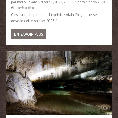
par
Radio Royans-Vercors
|
Juil 23, 2026
|
A portée de voix
|
0
|
C’est sous le pinceau du peintre Alain Ploye que se
dévoile cette saison 2026 à la...
EN SAVOIR PLUS