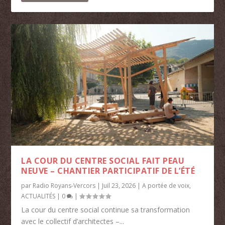
LA COUR DU CENTRE SOCIAL FAIT PEAU
NEUVE – CHANTIER PARTICIPATIF DE L’ÉTÉ
par
Radio Royans-Vercors
|
Juil 23, 2026
|
A portée de voix
,
ACTUALITÉS
|
0
|
La cour du centre social continue sa transformation
avec le collectif d’architectes –...