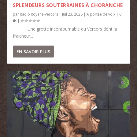
SPLENDEURS SOUTERRAINES À CHORANCHE
par
Radio Royans-Vercors
|
Juil 23, 2026
|
A portée de voix
|
0
|
Une grotte incontournable du Vercors dont la
fraicheur...
EN SAVOIR PLUS