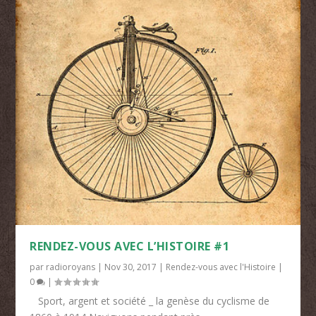
RENDEZ-VOUS AVEC L’HISTOIRE #1
par
radioroyans
|
Nov 30, 2017
|
Rendez-vous avec l'Histoire
|
0
|
Sport, argent et société _ la genèse du cyclisme de