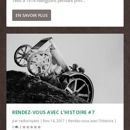
1860 à 1914 Naviguons pendant près...
EN SAVOIR PLUS
RENDEZ-VOUS AVEC L’HISTOIRE #7
par
radioroyans
|
Nov 14, 2017
|
Rendez-vous avec l'Histoire
|
0
|