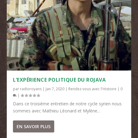
L’EXPÉRIENCE POLITIQUE DU ROJAVA
par
radioroyans
|
Jan 7, 2020
|
Rendez-vous avec l'Histoire
|
0
|
Dans ce troisième entretien de notre cycle syrien nous
sommes avec Mathieu Léonard et Mylène...
EN SAVOIR PLUS