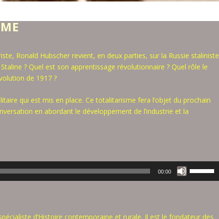
SME
iste, Ronald Hubscher revient, en deux parties, sur la Russie staliniste
 Staline ? Quel est son apprentissage révolutionnaire ? Quel rôle le
évolution de 1917 ?
itaire qui est mis en place. Ce totalitarisme fera l’objet du prochain
nversation en abordant le développement de l’industrie et la
U
00:00
t
i
l
i
écialiste d’Histoire contemporaine et rurale. Il est le fondateur des