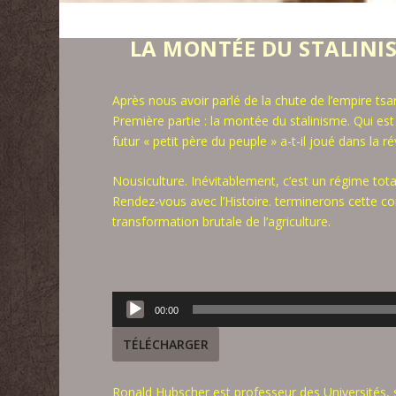
LA MONTÉE DU STALINI
Après nous avoir parlé de la chute de l’empire tsar
Première partie : la montée du stalinisme. Qui est
futur « petit père du peuple » a-t-il joué dans la r
Nousiculture. Inévitablement, c’est un régime total
Rendez-vous avec l’Histoire. terminerons cette co
transformation brutale de l’agriculture.
Lecteur
00:00
audio
TÉLÉCHARGER
Ronald Hubscher est professeur des Universités, sp