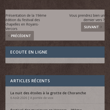
Présentation de la 19ème
Vous prendrez bien un
édition du festival des
dernier vers ?
chapelles en Royans-
SUIVANT
Vercors
PRÉCÉDENT
ECOUTE EN LIGNE
ARTICLES RÉCENTS
La nuit des étoiles à la grotte de Choranche
6 Août 2026
|
A portée de voix