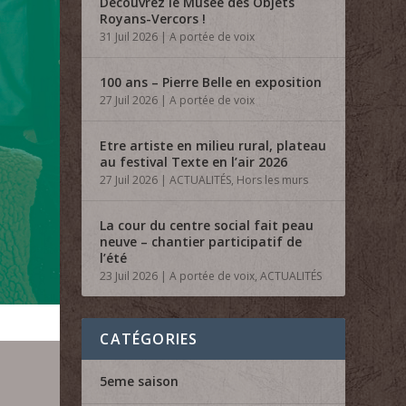
Découvrez le Musée des Objets
Royans-Vercors !
31 Juil 2026
|
A portée de voix
100 ans – Pierre Belle en exposition
27 Juil 2026
|
A portée de voix
Etre artiste en milieu rural, plateau
au festival Texte en l’air 2026
27 Juil 2026
|
ACTUALITÉS
,
Hors les murs
La cour du centre social fait peau
neuve – chantier participatif de
l’été
23 Juil 2026
|
A portée de voix
,
ACTUALITÉS
CATÉGORIES
5eme saison