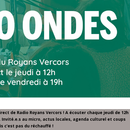
irect de Radio Royans Vercors ! A écouter chaque jeudi de 12h
h. Invité.e.s au micro, actus locales, agenda culturel et coups
s c’est pas du réchauffé !