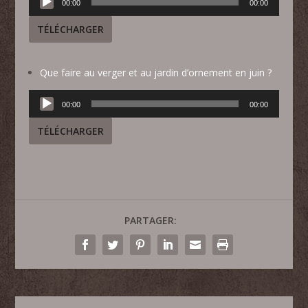
00:00
00:00
audio
TÉLÉCHARGER
Que faire au verger et au jardin d’ornement en juin ?
Lecteur
00:00
00:00
audio
TÉLÉCHARGER
PARTAGER: