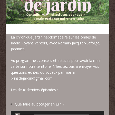
La chronique jardin hebdomadaire sur les ondes de
Radio Royans Vercors, avec Romain Jacquier-Laforge,
jardinier.
Au programme : conseils et astuces pour avoir la main
verte sur notre territoire. N’hésitez pas à envoyer vos
questions écrites ou vocaux par mail à
brinsdejardin@gmail.com
Les deux derniers épisodes :
Que faire au potager en juin ?
Lecteur