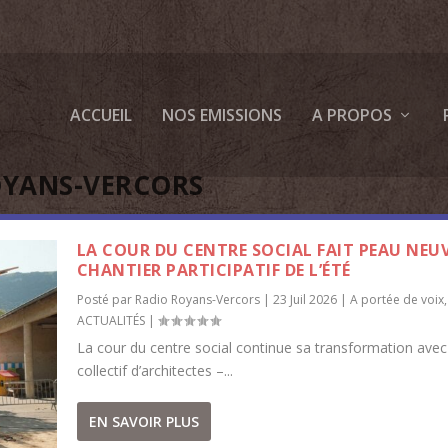
ACCUEIL
NOS EMISSIONS
A PROPOS
OYANS-VERCORS
LA COUR DU CENTRE SOCIAL FAIT PEAU NEUV
CHANTIER PARTICIPATIF DE L’ÉTÉ
Posté par
Radio Royans-Vercors
|
23 Juil 2026
|
A portée de voix
,
ACTUALITÉS
|
La cour du centre social continue sa transformation avec
collectif d’architectes –...
EN SAVOIR PLUS