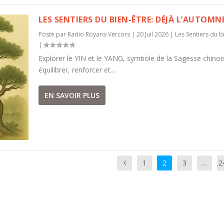
LES SENTIERS DU BIEN-ÊTRE: DÉJÀ L’AUTOMN
Posté par
Radio Royans-Vercors
|
20 Juil 2026
|
Les Sentiers du b
|
Explorer le YIN et le YANG, symbole de la Sagesse chinoi
équilibrer, renforcer et...
EN SAVOIR PLUS
1
2
3
…
2