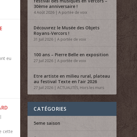
festival des musiques en Vercors –
30ème anniversaire !
4 Août 2026
|
A portée de voix
Découvrez le Musée des Objets
E
Royans-Vercors !
31 Juil 2026
|
A portée de voix
100 ans – Pierre Belle en exposition
ont eu
27 Juil 2026
|
A portée de voix
Etre artiste en milieu rural, plateau
au festival Texte en l’air 2026
27 Juil 2026
|
ACTUALITÉS
,
Hors les murs
ARD
CATÉGORIES
|
5eme saison
e cette