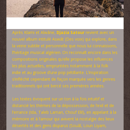
Après Klami et Alwâne,
Djazia Satour
revient avec un
nouvel album intitulé Aswât (Des voix) qui explore, dans
la veine subtile et personnelle que nous lui connaissons,
l’héritage musical algérien. On reconnaît encore dans les
compositions originales qu’elle propose les influences
les plus actuelles, empruntées notamment à la folk
indie et au groove d’une pop pétillante. L’inspiration
s’infléchit cependant de façon marquée vers les genres
traditionnels qui ont bercé ses premières années.
Les textes évoquent sur un ton à la fois intuitif et
distancié les thèmes de la dépossession, de l’exil et de
l’errance (Ida, Taleb Laman, Chouf Elil), en appelant à la
mémoire et à l’amour qui avivent la nostalgie des lieux
désertés et des gens disparus (Souâl, Loun Liyam,