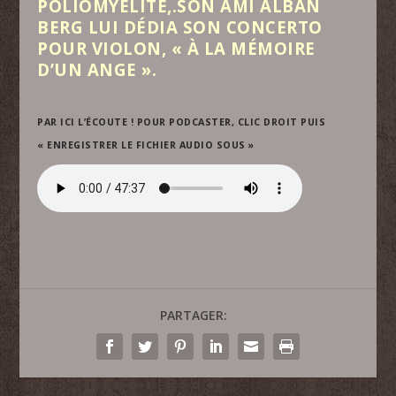
POLIOMYÉLITE,.SON AMI ALBAN
BERG LUI DÉDIA SON CONCERTO
POUR VIOLON, « À LA MÉMOIRE
D’UN ANGE ».
PAR ICI L’ÉCOUTE ! POUR PODCASTER, CLIC DROIT PUIS
« ENREGISTRER LE FICHIER AUDIO SOUS »
PARTAGER: