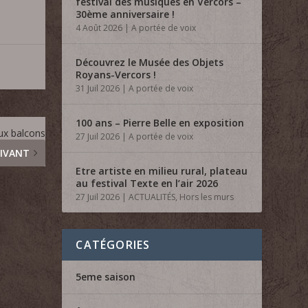
festival des musiques en Vercors –
30ème anniversaire !
4 Août 2026
|
A portée de voix
Découvrez le Musée des Objets
Royans-Vercors !
31 Juil 2026
|
A portée de voix
100 ans – Pierre Belle en exposition
ux balcons
27 Juil 2026
|
A portée de voix
IVANT
Etre artiste en milieu rural, plateau
au festival Texte en l’air 2026
27 Juil 2026
|
ACTUALITÉS
,
Hors les murs
CATÉGORIES
5eme saison