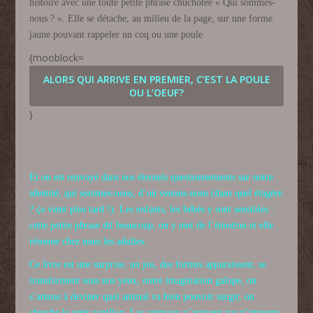
histoire avec une toute petite phrase chuchotée « Qui sommes-
nous ? ». Elle se détache, au milieu de la page, sur une forme
jaune pouvant rappeler un coq ou une poule
{mooblock=
ALORS QUI ARRIVE EN PREMIER, C’EST LA POULE
OU L’OEUF?
}
Et on est renvoyé dans nos éternels questionnements sur notre
identité, qui sommes-nous, d’où venons-nous (dans quel étagère
? ça vient plus tard !). Les enfants, les bébés y sont sensibles :
cette petite phrase dit beaucoup, on y met de l’émotion et elle
résonne chez nous les adultes.
Ce livre est une surprise, un jeu, des formes apparaissent, se
transforment sous nos yeux, notre imagination galope, on
s’amuse à deviner quel animal va bien pouvoir surgir, on
cherche le petit papillon. Les animaux n’arrivent pas n’importe