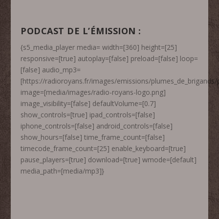
PODCAST DE L’ÉMISSION :
{s5_media_player media= width=[360] height=[25]
responsive=[true] autoplay=[false] preload=[false] loop=
[false] audio_mp3=
[https://radioroyans.fr/images/emissions/plumes_de_brigands/
image=[media/images/radio-royans-logo.png]
image_visibility=[false] defaultVolume=[0.7]
show_controls=[true] ipad_controls=[false]
iphone_controls=[false] android_controls=[false]
show_hours=[false] time_frame_count=[false]
timecode_frame_count=[25] enable_keyboard=[true]
pause_players=[true] download=[true] wmode=[default]
media_path=[media/mp3]}