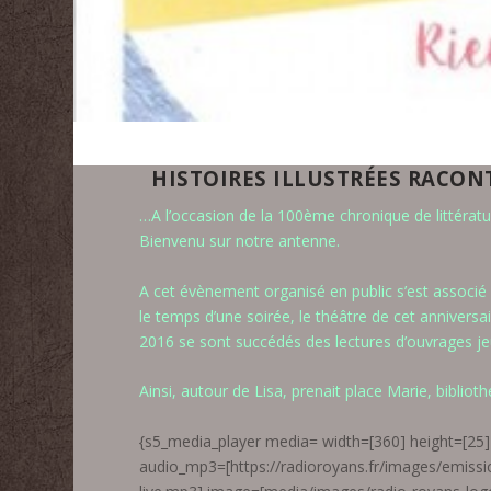
HISTOIRES ILLUSTRÉES RACON
…A l’occasion de la 100ème chronique de littérat
Bienvenu sur notre antenne.
A cet évènement organisé en public s’est associé
le temps d’une soirée, le théâtre de cet anniversa
2016 se sont succédés des lectures d’ouvrages je
Ainsi, autour de Lisa, prenait place Marie, bibliothé
{s5_media_player media= width=[360] height=[25] 
audio_mp3=[https://radioroyans.fr/images/emis