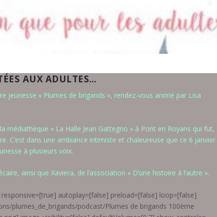
TÉES AUX ADULTES…
ure jeunesse « Plumes de brigands », rendez-vous animé par Lisa
 la médiathèque « La Halle Jean Gattegno » à Pont en Royans qui fut,
ire. C’est dans une ambiance intimiste et chaleureuse que ce 6 janvier
unesse à plusieurs voix.
caire, ainsi que Xaviera, de l’association « D’une histoire à l’autre ».
responsive=[true] autoplay=[false] preload=[false] loop=[false]
sions/plumes_de_brigands/podcast/Plumes de brigands 100ème