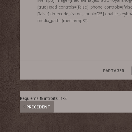
live.mp3] image=[media/images/radio-royans-logo.
[true] ipad_controls=[false] iphone_controls=[fa
[false] timecode_frame_count=[25] enable_keybo
media_path=[media/mp3]}
PARTAGER:
Requiems & introïts -1/2
PRÉCÉDENT