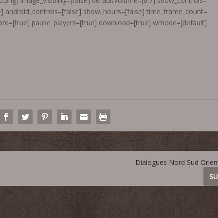
png] image_visibility=[false] defaultVolume=[0.7] show_controls=
lse] android_controls=[false] show_hours=[false] time_frame_count=
ard=[true] pause_players=[true] download=[true] wmode=[default]
Dialogues Nord Sud Orien
SU