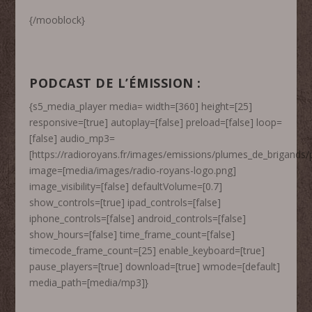
{/mooblock}
PODCAST DE L’ÉMISSION :
{s5_media_player media= width=[360] height=[25]
responsive=[true] autoplay=[false] preload=[false] loop=
[false] audio_mp3=
[https://radioroyans.fr/images/emissions/plumes_de_brigands
image=[media/images/radio-royans-logo.png]
image_visibility=[false] defaultVolume=[0.7]
show_controls=[true] ipad_controls=[false]
iphone_controls=[false] android_controls=[false]
show_hours=[false] time_frame_count=[false]
timecode_frame_count=[25] enable_keyboard=[true]
pause_players=[true] download=[true] wmode=[default]
media_path=[media/mp3]}