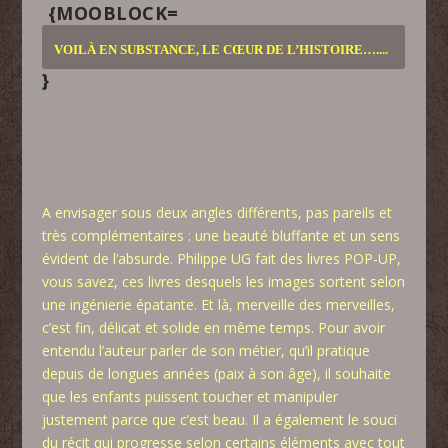
{MOOBLOCK=
VOILÀ EN SUBSTANCE, LE CŒUR DE L’HISTOIRE…..
..
}
A envisager sous deux angles différents, pas pareils et
très complémentaires : une beauté bluffante et un sens
évident de l’absurde. Philippe UG fait des livres POP-UP,
vous savez, ces livres desquels les images sortent selon
une ingénierie épatante. Et là, merveille des merveilles,
c’est fin, délicat et solide en même temps. Pour avoir
entendu l’auteur parler de son métier, qu’il pratique
depuis de longues années (paix à son âge), il souhaite
que les enfants puissent toucher et manipuler
justement parce que c’est beau. Il a également le souci
du récit qui progresse selon certains éléments avec tout