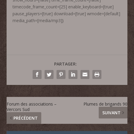
timecode_frame_count=[25] enable_keyboard=[true]
pause_players=[true] download=[true] wmode=[default]
media_path=[media/mp3]}
PARTAGER:
Forum des associations –
Plumes de brigands 90
Vercors Sud
SUIVANT
PRÉCÉDENT