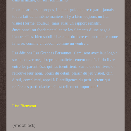
dans la nature, on suit son instinct.
Pour incarner son propos, l’auteur guide notre regard, jamais
tout à fait de la même manière. Il y a bien toujours un lien
visuel (forme, couleur) mais aussi un rapport sensitif,
émotionnel ou fondamental entre les éléments d’une page à
l’autre. C’est bien subtil ! Le cœur du livre est un rond, comme
la terre, comme un cocon, comme un ventre…
Les éditions Les Grandes Personnes, s’amusent avec leur logo :
sur la couverture, il reprend malicieusement un détail du livre
entre les parenthèses qui les identifient. Sur le dos du livre, on
retrouve leur nom. Souci du détail, plaisir du jeu visuel, clin
d’œil, complicité, appel à l’intelligence du petit lecteur qui
repère ces particularités. C’est tellement important !
Lisa Bienvenu
{/mooblock}