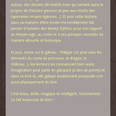
autour, des dessins décoratifs mais qui servent aussi le
propos de l’histoire (pensez un peu aux motifs des
tapisseries moyen-âgeuses…). Et puis cette histoire
dans sa manière d’être écrite m’a terriblement fait
penser à l’univers des Monty Python, pour son rapport
au Moyen-Age, au conte et à ses principes racontés de
manière absurde et burlesque.
Et puis, cerise sur le gâteau : Philippe UG joue avec les
éléments du conte (la princesse, le dragon, le
château…), les lecteurs les connaissant bien aussi,
l’imagination peut partir en galopant (à dos de poney) et
dans ce livre-là, elle galope doublement puisqu’elle sort
aussi physiquement du livre.
C’est beau, drôle, magique et intelligent, franchement
ça fait beaucoup de bien !