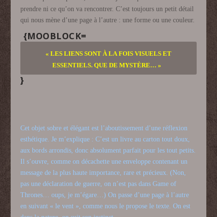
prendre ni ce qu’on va rencontrer. C’est toujours un petit détail
qui nous mène d’une page à l’autre : une forme ou une couleur.
{MOOBLOCK=
« LES LIENS SONT À LA FOIS VISUELS ET
ESSENTIELS. QUE DE MYSTÈRE… »
}
Cet objet sobre et élégant est l’aboutissement d’une réflexion
esthétique. Je m’explique : C’est un livre au carton tout doux,
aux bords arrondis, donc absolument parfait pour les tout petits.
Il s’ouvre, comme on décachette une enveloppe contenant un
message de la plus haute importance, rare et précieux. (Non,
pas une déclaration de guerre, on n’est pas dans Game of
Thrones… oups, je m’égare…) On passe d’une page à l’autre
en suivant « le vent », comme nous le propose le texte. On est