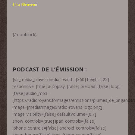
Lisa Bienvenu
{/mooblock}
PODCAST DE L’ÉMISSION :
{s5_media_player media= width=[360] height=[25]
responsive=[true] autoplay=[false] preload=[false] loop=
[false] audio_mp3=
[https://radioroyans.fr/images/emissions/plumes_de_brigand
image=[media/images/radio-royans-logo.png]
image_visibility=[false] defaultVolume=[0.7]
show_controls=[true] ipad_controls=[false]
iphone_controls=[false] android_controls=[false]
show_hours=[false] time_frame_count=[false]