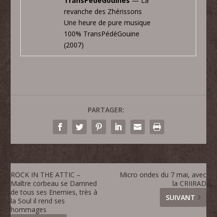
TransPédéGouines
— La
revanche des Zhérissons
Une heure de pure musique
100% TransPédéGouine
(2007)
PARTAGER:
ROCK IN THE ATTIC –
Micro ondes du 7 mai, avec
Maître corbeau se Damned
la CRIIRAD
de tous ses Enemies, très à
SUIVANT
la Soul il rend ses
hommages