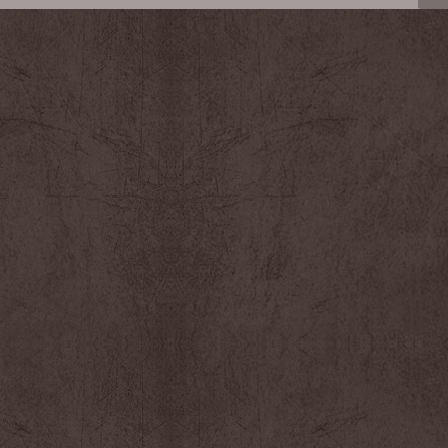
s
p
h
o
a
u
u
r
t
a
/
u
b
g
a
m
s
e
p
n
o
t
u
e
r
r
a
o
u
u
g
d
m
i
e
m
n
i
t