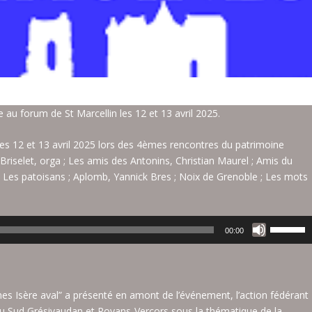
 au forum de St Marcellin les 12 et 13 avril 2025.
es 12 et 13 avril 2025 lors des 4èmes rencontres du patrimoine
 Briselet, orga ; Les amis des Antonins, Christian Maurel ; Amis du
; Les patoisans ; Aplomb, Yannick Bres ; Noix de Grenoble ; Les mots
U
00:00
t
i
l
i
ines Isère aval” a présenté en amont de l’événement, l’action fédérant
s
 du Sud Grésivaudan et Royans-Vercors sous la thématique de la