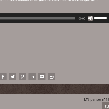
e
z
l
U
00:00
e
t
s
i
f
l
l
i
è
s
c
e
h
z
e
l
s
e
h
s
a
f
u
l
t
è
/
c
b
M’à penser n°13: 
h
a
e
SU
s