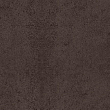
n
e
u
r
e
o
r
u
l
d
e
i
v
m
o
i
l
n
u
u
m
e
e
r
.
l
e
v
o
l
u
m