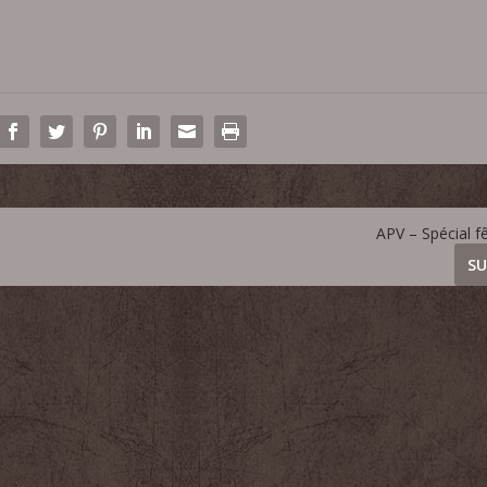
APV – Spécial f
SU