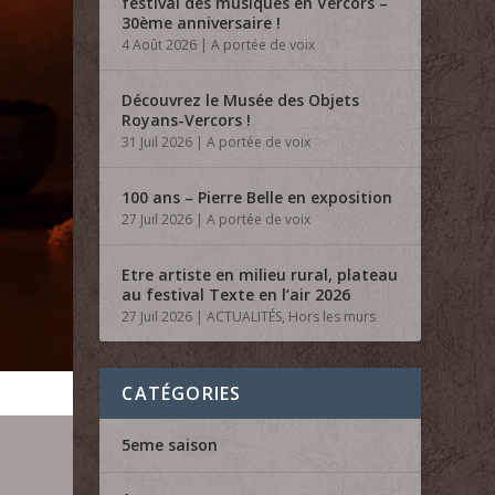
festival des musiques en Vercors –
30ème anniversaire !
4 Août 2026
|
A portée de voix
Découvrez le Musée des Objets
Royans-Vercors !
31 Juil 2026
|
A portée de voix
100 ans – Pierre Belle en exposition
27 Juil 2026
|
A portée de voix
Etre artiste en milieu rural, plateau
au festival Texte en l’air 2026
27 Juil 2026
|
ACTUALITÉS
,
Hors les murs
CATÉGORIES
5eme saison