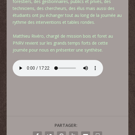
forestiers, des gestionnaires, publics et privés, des
techniciens, des chercheurs, des élus mais aussi des
étudiants ont pu échanger tout au long de la journée au
rythme des interventions et tables rondes.
Matthieu Rivéro, chargé de mission bois et foret au
PNRV revient sur les grands temps forts de cette
journée pour nous en présenter une synthèse.
PARTAGER: