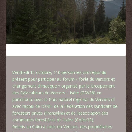
Vendredi 15 octobre, 110 personnes ont répondu
présent pour participer au forum « forêt du Vercors et
changement climatique » organisé par le Groupement
des Sylviculteurs du Vercors – Isère (GSV38) en
partenariat avec le Parc naturel régional du Vercors et
avec l’appui de l’ONF, de la Fédération des syndicats de
forestiers privés (Fransylva) et de l’association des
communes forestières de l’Isère (Cofor38).
Réunis au Cairn à Lans-en-Vercors, des propriétaires