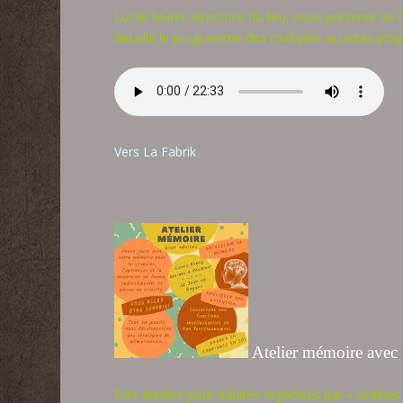
Lucile Mutel, directrice du lieu, nous présente au
détaille le programme des multiples activités pro
Vers La Fabrik
Atelier mémoire avec
Des ateliers pour adultes organisés par « Graines