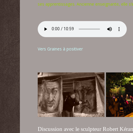
ses apprentissages. Ancienne enseignante, elle s’i
Vers Graines à positiver
Discussion avec le sculpteur Robert Kérams