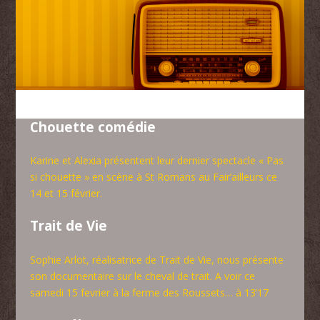
Chouette comédie
Karine et Alexia présentent leur dernier spectacle « Pas
si chouette » en scène à St Romans au Fair’ailleurs ce
14 et 15 février.
Trait de Vie
Sophie Arlot, réalisatrice de Trait de Vie, nous présente
son documentaire sur le cheval de trait. A voir ce
samedi 15 fevrier à la ferme des Roussets… à 13’17