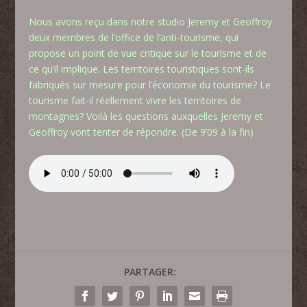
Nous avons reçu dans notre studio Jeremy et Geoffroy
deux membres de l’office de l’anti-tourisme, qui
propose un point de vue critique sur le tourisme et de
ce qu’il implique. Les territoires touristiques sont-ils
fabriqués sur mesure pour l’économie du tourisme? Le
tourisme fait-il réellement vivre les territoires de
montagnes? Voilà les questions auxquelles Jeremy et
Geoffroy vont tenter de répondre. (De 9’09 à la fin)
PARTAGER: