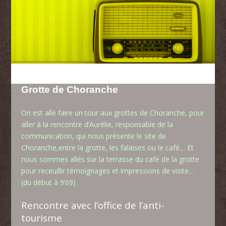
Grotte de Choranche
On est allé faire un tour aux grottes de Choranche, pour
aller à la rencontre d’Aurélie, responsable de la
communication, qui nous présente le site de
Choranche,entre la grotte, les falaises ou le café… Et
nous sommes allés sur la terrasse du café de la grotte
pour receuillir témoignages et impressions de visite…
(du début à 9’09)
Rencontre avec l’office de l’anti-
tourisme