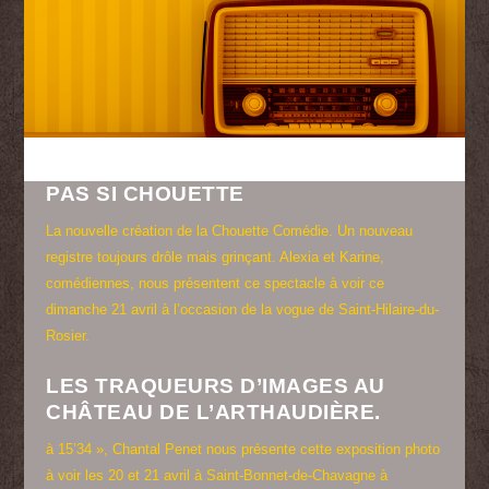
PAS SI CHOUETTE
La nouvelle création de la Chouette Comédie. Un nouveau
registre toujours drôle mais grinçant. Alexia et Karine,
comédiennes, nous présentent ce spectacle à voir ce
dimanche 21 avril à l’occasion de la vogue de Saint-Hilaire-du-
Rosier.
LES TRAQUEURS D’IMAGES AU
CHÂTEAU DE L’ARTHAUDIÈRE.
à 15’34 », Chantal Penet nous présente cette exposition photo
à voir les 20 et 21 avril à Saint-Bonnet-de-Chavagne à