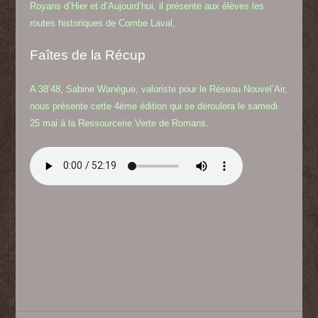
Royans d’Hier et d’Aujourd’hui, il présente aux élèves les
routes historiques de Combe Laval,
Faîtes de la Récup
A 38’48, Sabine Wanègue, valoriste pour le Réseau Nouvel’Air,
nous présente cette
4ème édition qui se déroulera le samedi
25 mai à la Ressourcerie Verte de Romans.