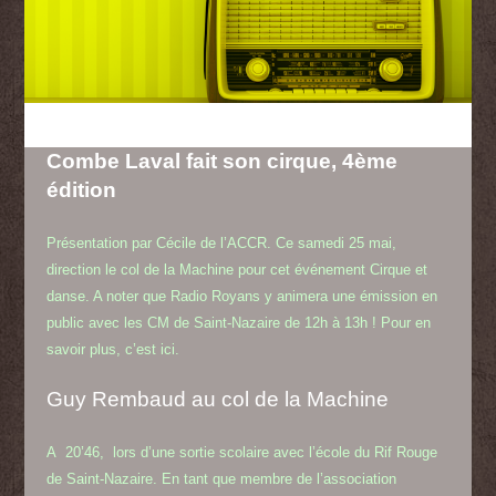
Combe Laval fait son cirque, 4ème
édition
Présentation par Cécile de l’ACCR. Ce samedi 25 mai,
direction le col de la Machine pour cet événement Cirque et
danse. A noter que Radio Royans y animera une émission en
public avec les CM de Saint-Nazaire de 12h à 13h ! Pour en
savoir plus, c’est
ici
.
Guy Rembaud au col de la Machine
A 20’46
,
lors d’une sortie scolaire avec l’école du Rif Rouge
de Saint-Nazaire. En tant que membre de l’association