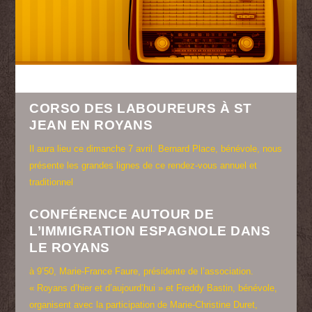
CORSO DES LABOUREURS À ST
JEAN EN ROYANS
Il aura lieu ce dimanche 7 avril. Bernard Place, bénévole, nous
présente les grandes lignes de ce rendez-vous annuel et
traditionnel
CONFÉRENCE AUTOUR DE
L’IMMIGRATION ESPAGNOLE DANS
LE ROYANS
à 9’50, Marie-France Faure, présidente de l’association.
« Royans d’hier et d’aujourd’hui » et Freddy Bastin, bénévole,
organisent avec la participation de Marie-Christine Duret,