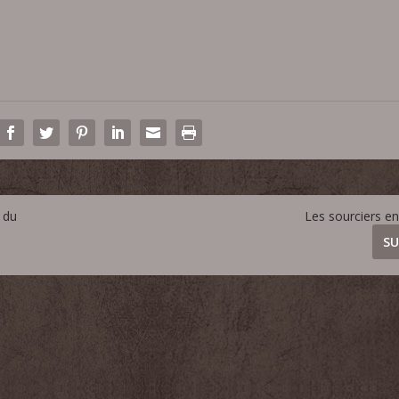
 du
Les sourciers e
SU