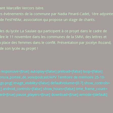
nt Marcellin Vercors Isère.
n des événements de la commune par Nadia Pinard-Cadet, 1ère adjointe
de Fest’Hil’Air, association qui propose un stage de chants.
s du lycée La Saulaie qui participent à ce projet dans le cadre de
nt lire le 11 novembre dans les communes de la SMVI, des lettres et
la place des femmes dans le conflit. Présentation par Jocelyn Rozand,
 de son lycée au projet !
responsive=[true] autoplay=[false] preload=[false] loop=[false]
ions/a_portee_de_voix/podcast/APV Territoire de mémoire 25-10-
.png] image_visibility=[false] defaultVolume=[0.7] show_controls=
lse] android_controls=[false] show_hours=[false] time_frame_count=
ard=[true] pause_players=[true] download=[true] wmode=[default]