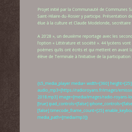
Projet initié par la Communauté de Communes Sai
Saint-Hilaire-du-Rosier y participe. Présentatio
élue à la culture et Claude Modelonde, secrétaire 
A 20’28 », un deuxième reportage avec les seconde
l’option « Littérature et société ». 44 lycéens vo
poèmes qu’ils ont écrits et qui mettent en avant 
élève de Terminale à l’initiative de la participation
{s5_media_player media= width=[360] height=[25] 
audio_mp3=[https://radioroyans.fr/images/emiss
2018.mp3] image=[media/images/radio-royans-logo
[true] ipad_controls=[false] iphone_controls=[fa
[false] timecode_frame_count=[25] enable_keybo
media_path=[media/mp3]}