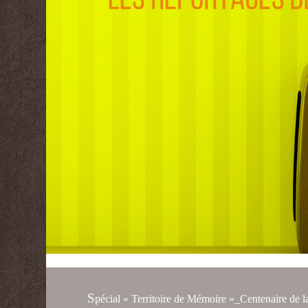
S
pécial « Territoire de Mémoire »_Centenaire de l