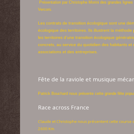
Présentation par Christophe Morini des grandes lignes
Vercors.
Les contrats de transition écologique sont une dé
écologique des territoires. Ils illustrent la méthod
les territoires d’une transition écologique génératr
concrets, au service du quotidien des habitants et d
associations et des entreprises.
Fête de la raviole et musique méca
Patrick Bouchard nous présente cette grande fête popul
Race across France
Claude et Christophe nous présentent cette course c
2600 Km.