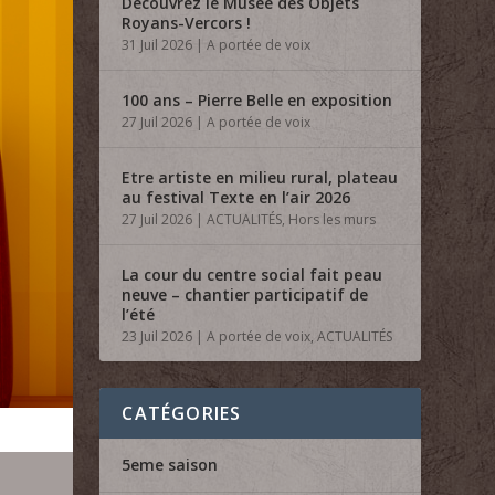
Découvrez le Musée des Objets
Royans-Vercors !
31 Juil 2026
|
A portée de voix
100 ans – Pierre Belle en exposition
27 Juil 2026
|
A portée de voix
Etre artiste en milieu rural, plateau
au festival Texte en l’air 2026
27 Juil 2026
|
ACTUALITÉS
,
Hors les murs
La cour du centre social fait peau
neuve – chantier participatif de
l’été
23 Juil 2026
|
A portée de voix
,
ACTUALITÉS
CATÉGORIES
5eme saison