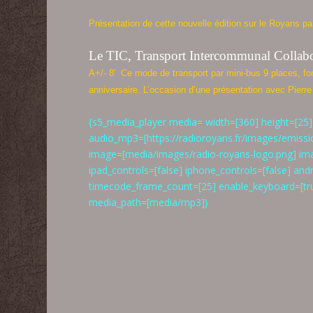
Présentation de cette nouvelle édition sur le Royans p
Le TIC, Transport Intercommunal Collabo
A+/- 8′ Ce mode de transport par mini-bus 9 places, fon
anniversaire. L’occasion d’une présentation avec Pierre
{s5_media_player media= width=[360] height=[25] 
audio_mp3=[https://radioroyans.fr/images/emissi
image=[media/images/radio-royans-logo.png] image
ipad_controls=[false] iphone_controls=[false] an
timecode_frame_count=[25] enable_keyboard=[tru
media_path=[media/mp3]}