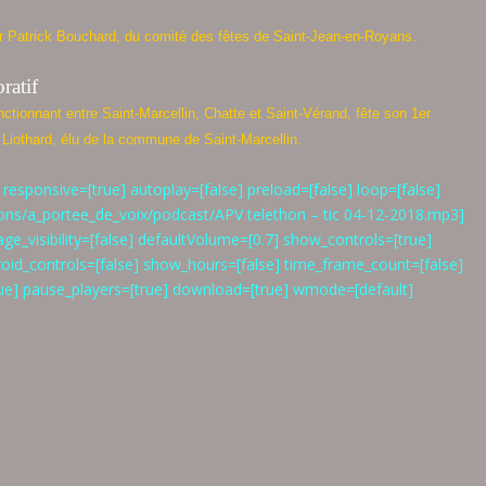
ar Patrick Bouchard, du comité des fêtes de Saint-Jean-en-Royans.
ratif
ctionnant entre Saint-Marcellin, Chatte et Saint-Vérand, fête son 1er
 Liothard, élu de la commune de Saint-Marcellin.
responsive=[true] autoplay=[false] preload=[false] loop=[false]
ons/a_portee_de_voix/podcast/APV telethon – tic 04-12-2018.mp3]
_visibility=[false] defaultVolume=[0.7] show_controls=[true]
droid_controls=[false] show_hours=[false] time_frame_count=[false]
e] pause_players=[true] download=[true] wmode=[default]