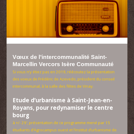
Vœux de l’intercommunalité Saint-
Marcellin Vercors Isère Communauté
Si vous n’y étiez pas en 2019, réécoutez la présentation
des voeux de Frédéric de Azevedo, président du conseil
intercommunal, à la salle des fêtes de Vinay.
Etude d’urbanisme à Saint-Jean-en-
Royans, pour redynamiser le centre
bourg
à +/- 29′, présentation de ce programme mené par 15
étudiants d’Agrocampus ouest et l’institut d’urbanisme de