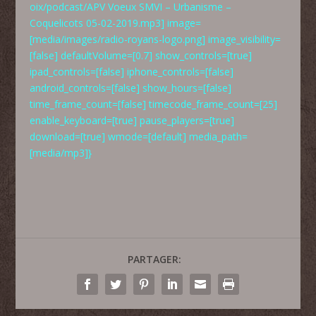
oix/podcast/APV Voeux SMVI – Urbanisme –
Coquelicots 05-02-2019.mp3] image=
[media/images/radio-royans-logo.png] image_visibility=
[false] defaultVolume=[0.7] show_controls=[true]
ipad_controls=[false] iphone_controls=[false]
android_controls=[false] show_hours=[false]
time_frame_count=[false] timecode_frame_count=[25]
enable_keyboard=[true] pause_players=[true]
download=[true] wmode=[default] media_path=
[media/mp3]}
PARTAGER: