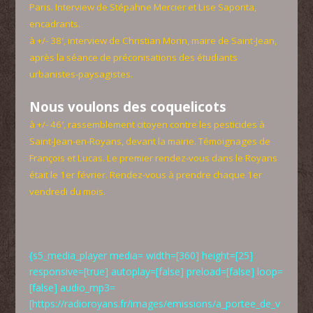
Paris. Interview de Stépahne Mercier et Lise Saporita,
encadrants.
à +/- 38′, interview de Christian Morin, maire de Saint-Jean,
après la séance de préconisations des étudiants
urbanistes-paysagistes.
Nous voulons des coquelicots
à +/- 46′, rassemblement citoyen contre les pesticides à
Saint-Jean-en-Royans, devant la mairie. Témoignages de
François et Lucas. Le premier rendez-vous dans le Royans
était le 1er février. Rendez-vous à prendre chaque 1er
vendredi du mois.
{s5_media_player media= width=[360] height=[25]
responsive=[true] autoplay=[false] preload=[false] loop=
[false] audio_mp3=
[https://radioroyans.fr/images/emissions/a_portee_de_v