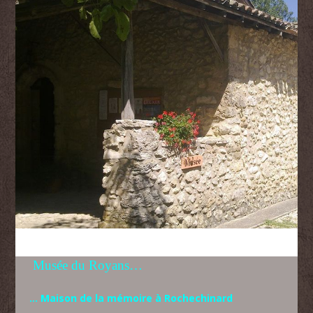
M
usée du Royans…
… Maison de la mémoire à Rochechinard