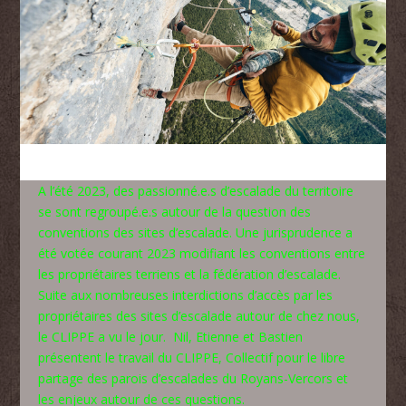
A l’été 2023, des passionné.e.s d’escalade du territoire
se sont regroupé.e.s autour de la question des
conventions des sites d’escalade. Une jurisprudence a
été votée courant 2023 modifiant les conventions entre
les propriétaires terriens et la fédération d’escalade.
Suite aux nombreuses interdictions d’accès par les
propriétaires des sites d’escalade autour de chez nous,
le CLIPPE a vu le jour. Nil, Etienne et Bastien
présentent le travail du CLIPPE, Collectif pour le libre
partage des parois d’escalades du Royans-Vercors et
les enjeux autour de ces questions.