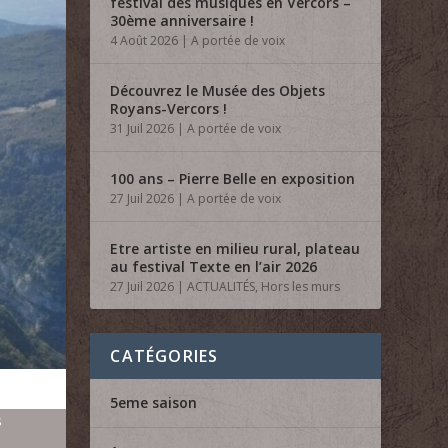
festival des musiques en Vercors –
30ème anniversaire !
4 Août 2026
|
A portée de voix
Découvrez le Musée des Objets
Royans-Vercors !
31 Juil 2026
|
A portée de voix
100 ans – Pierre Belle en exposition
27 Juil 2026
|
A portée de voix
Etre artiste en milieu rural, plateau
au festival Texte en l’air 2026
27 Juil 2026
|
ACTUALITÉS
,
Hors les murs
CATÉGORIES
5eme saison
s