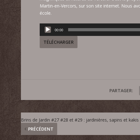
Martin-en-Vercors, sur son site internet. Nous a
école.
Lecteur
00:00
audio
TÉLÉCHARGER
PARTAGER:
Brins de Jardin #27 #28 et #29 : jardinières, sapins et kakis 
PRÉCÉDENT