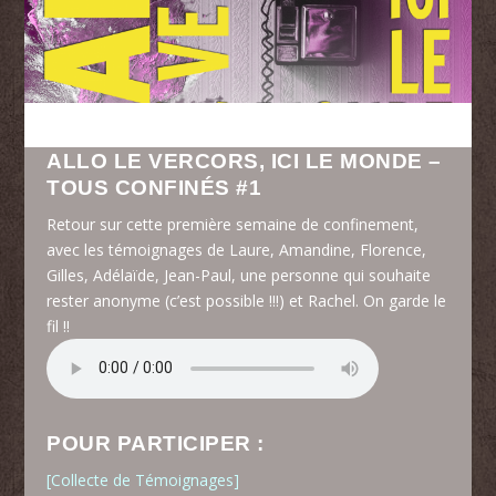
ALLO LE VERCORS, ICI LE MONDE –
TOUS CONFINÉS #1
Retour sur cette première semaine de confinement,
avec les témoignages de Laure, Amandine, Florence,
Gilles, Adélaïde, Jean-Paul, une personne qui souhaite
rester anonyme (c’est possible !!!) et Rachel. On garde le
fil !!
POUR PARTICIPER :
[Collecte de Témoignages]