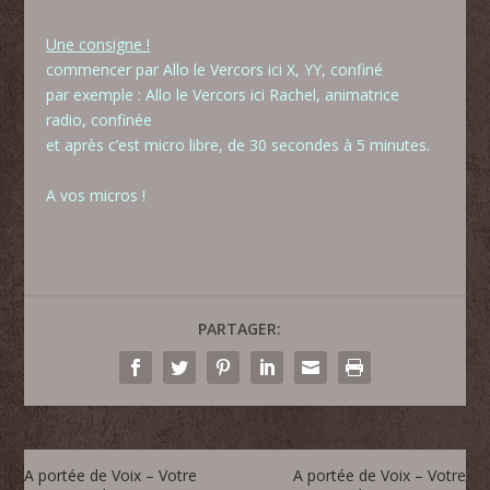
Une consigne !
commencer par
Allo le Vercors ici X, YY, confiné
par exemple :
Allo le Vercors ici Rachel, animatrice
radio, confinée
et après c’est micro libre, de 30 secondes à 5 minutes.
A vos micros !
PARTAGER:
A portée de Voix – Votre
A portée de Voix – Votre