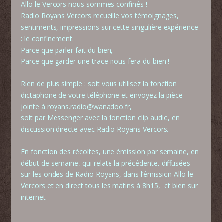
Allo le Vercors nous sommes confinés !
Radio Royans Vercors
recueille vos témoignages,
sentiments, impressions sur cette singulière expérience
: l
e confinement.
Parce que parler fait du bien,
Parce que garder une trace nous fera du bien !
Rien de plus simple
: soit vous utilisez la fonction
dictaphone de votre téléphone et envoyez la pièce
jointe à
royans.radio@wanadoo.fr
,
soit par Messenger avec la fonction clip audio, en
discussion directe avec Radio Royans Vercors.
En fonction des récoltes, une émission par semaine, en
début de semaine, qui relate la précédente, diffusées
sur les ondes de Radio Royans, dans l’émission Allo le
Vercors et en direct tous les matins à 8h15, et bien sur
internet