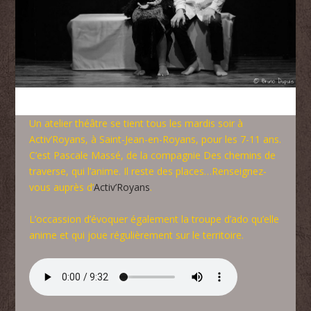
Un atelier théâtre se tient tous les mardis soir à
Activ’Royans, à Saint-Jean-en-Royans, pour les 7-11 ans.
C’est Pascale Massé, de la compagnie Des chemins de
traverse, qui l’anime. Il reste des places…Renseignez-
vous auprès d’
Activ’Royans
.
L’occassion d’évoquer également la troupe d’ado qu’elle
anime et qui joue régulièrement sur le territoire.