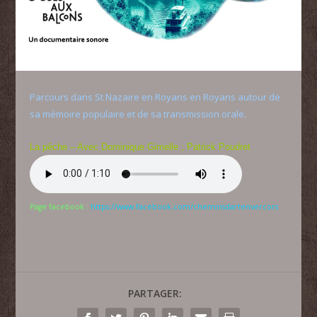
Parcours dans St Nazaire en Royans en Royans autour de
sa mémoire populaire et de sa transmission orale.
La pêche – Avec Dominique Gimelle ; Patrick Poudret
Page facebook :
https://www.facebook.com/cheminsdartenvercors
PARTAGER: