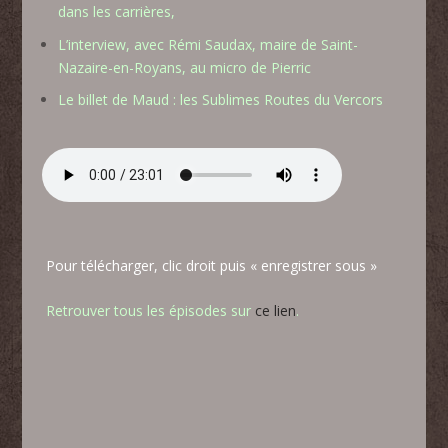
dans les carrières,
L’interview, avec Rémi Saudax, maire de Saint-
Nazaire-en-Royans, au micro de Pierric
Le billet de Maud : les Sublimes Routes du Vercors
Pour télécharger, clic droit puis « enregistrer sous »
Retrouver tous les épisodes sur
ce lien
.